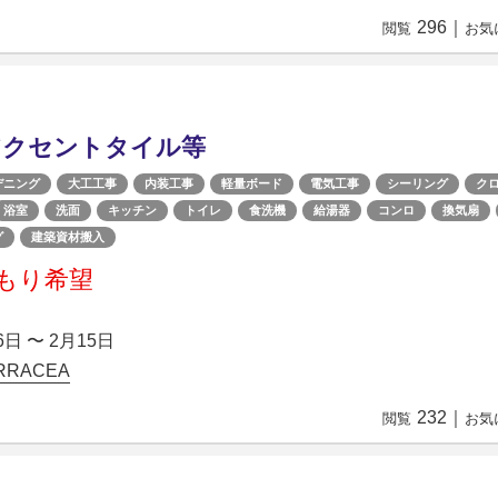
296
｜
閲覧
お気
アクセントタイル等
デニング
大工工事
内装工事
軽量ボード
電気工事
シーリング
ク
浴室
洗面
キッチン
トイレ
食洗機
給湯器
コンロ
換気扇
グ
建築資材搬入
もり希望
6日 〜 2月15日
RACEA
232
｜
閲覧
お気