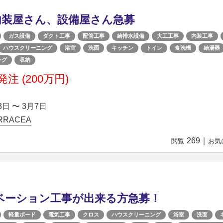
内装屋さん、設備屋さん急募
ガス設備
ダクト工事
配管工事
給排水設備
大工工事
内装工事
ハウスクリーニング
浴室
洗面
キッチン
トイレ
食洗機
給湯器
ング
収納
注 (200万円)
3日 〜 3月7日
RACEA
269
｜
閲覧
お気
ベーション工事が出来る方急募！
軽量ボード
電気工事
クロス
ハウスクリーニング
浴室
洗面