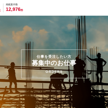
0
0
0
0
0
掲載案件数
,
1
2
9
7
6
社
件
仕事を受注したい方
募集中のお仕事
ORDERS