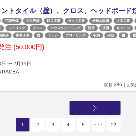
セントタイル（壁）、クロス、ヘッドボード
空調設備
ガス設備
防災工事
ダクト工事
給排水設備
大工工事
事
シーリング
クロス
ハウスクリーニング
浴室
洗面
キッチン
換気扇
家具工事
窓
サッシ
フローリング
収納
階段
襖
畳
注 (50,000円)
0日 〜 2月15日
RACEA
286
｜
閲覧
お気
1
2
3
4
5
22
・・・