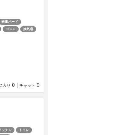
軽量ボード
コンロ
換気扇
0
｜
0
に入り
チャット
キッチン
トイレ