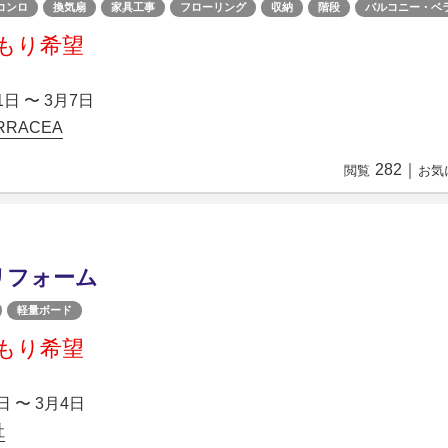
コンロ
換気扇
家具工事
フローリング
収納
階段
バルコニー・ベ
もり希望
1日 〜 3月7日
RACEA
282
｜
閲覧
お気
リフォーム
軽量ボード
もり希望
日 〜 3月4日
社