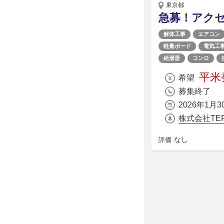
東京都
急募！アク
解体工事
エアコン
軽量ボード
電気工
給湯器
コンロ
平米発
希望
募集終了
2026年1月3
株式会社TER
なし
評価