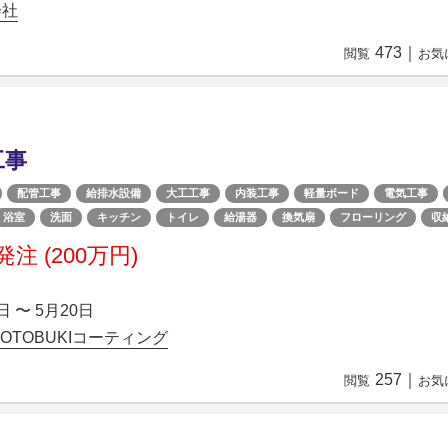
会社
473
｜
閲覧
お気
工事
配管工事
給排水設備
大工工事
内装工事
軽量ボード
電気工事
浴室
洗面
キッチン
トイレ
給湯器
換気扇
フローリング
収
注 (200万円)
日 〜 5月20日
OTOBUKIコーティング
257
｜
閲覧
お気