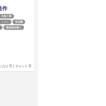
造作
内装工事
トイレ
食洗機
建築資材搬入
0
｜
0
に入り
チャット