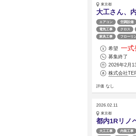
東京都
大工さん、
エアコン
空調設備
電気工事
クロス
家具工事
フローリ
一式発
希望
募集終了
2026年2月1
株式会社TER
なし
評価
2026.02.11
東京都
都内1Rリノ
大工工事
内装工事