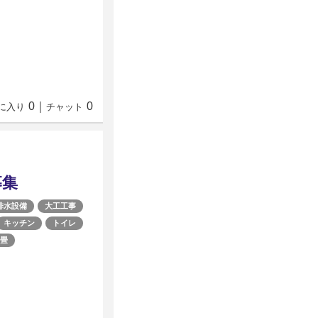
0
｜
0
に入り
チャット
募集
排水設備
大工工事
キッチン
トイレ
畳