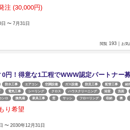
注 (30,000円)
0日 〜 7月31日
193
｜
閲覧
お気
0円！得意な1工程でWWW認定パートナー
防水工事
エアコン
空調設備
ガス設備
防災工事
配管工事
給
ド
電気工事
シーリング
クロス
ハウスクリーニング
浴室
洗面
コンロ
換気扇
家具工事
窓
サッシ
フローリング
収納
襖
もり希望
日 〜 2030年12月31日