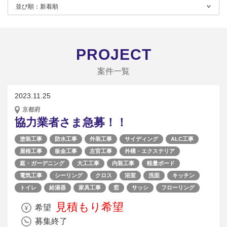
並び順：
新着順
PROJECT
案件一覧
2023.11.25
京都府
協力業者さま急募！！
塗装工事
防水工事
外装工事
サイディング
ALC工事
屋根工事
板金工事
左官工事
外構・エクステリア
庭・ガーデニング
大工工事
内装工事
軽量ボード
電気工事
シーリング
クロス
浴室
洗面
キッチン
トイレ
給湯器
家具工事
窓
サッシ
フローリング
見積もり希望
希望
募集終了