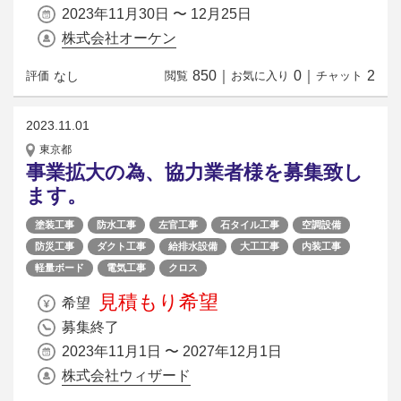
2023年11月30日 〜 12月25日
株式会社オーケン
850
｜
0
｜
2
なし
評価
閲覧
お気に入り
チャット
2023.11.01
東京都
事業拡大の為、協力業者様を募集致し
ます。
塗装工事
防水工事
左官工事
石タイル工事
空調設備
防災工事
ダクト工事
給排水設備
大工工事
内装工事
軽量ボード
電気工事
クロス
見積もり希望
希望
募集終了
2023年11月1日 〜 2027年12月1日
株式会社ウィザード