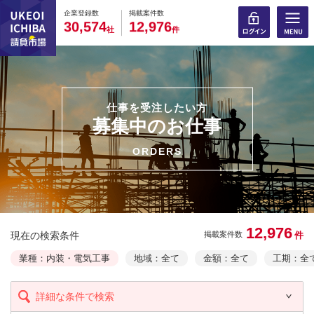
0
0
0
0
0
0
0
0
0
0
企業登録数
掲載案件数
,
,
3
0
5
7
4
1
2
9
7
6
社
件
仕事を受注したい方
募集中のお仕事
ORDERS
12,976
現在の検索条件
件
掲載案件数
業種：内装・電気工事
地域：全て
金額：全て
工期：全
詳細な条件で検索