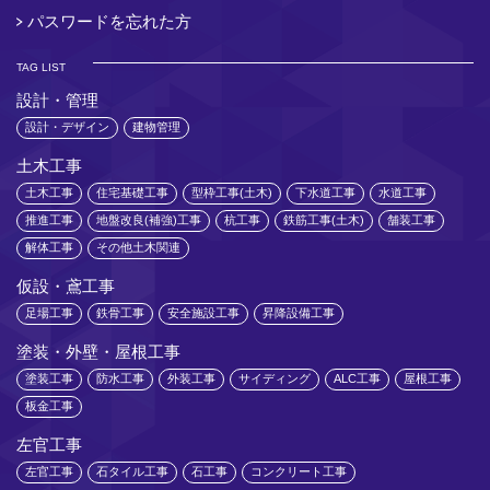
パスワードを忘れた方
TAG LIST
設計・管理
設計・デザイン
建物管理
土木工事
土木工事
住宅基礎工事
型枠工事(土木)
下水道工事
水道工事
推進工事
地盤改良(補強)工事
杭工事
鉄筋工事(土木)
舗装工事
解体工事
その他土木関連
仮設・鳶工事
足場工事
鉄骨工事
安全施設工事
昇降設備工事
塗装・外壁・屋根工事
塗装工事
防水工事
外装工事
サイディング
ALC工事
屋根工事
板金工事
左官工事
左官工事
石タイル工事
石工事
コンクリート工事