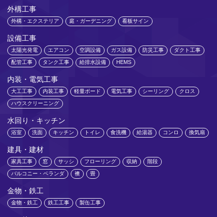
外構工事
外構・エクステリア
庭・ガーデニング
看板サイン
設備工事
太陽光発電
エアコン
空調設備
ガス設備
防災工事
ダクト工事
配管工事
タンク工事
給排水設備
HEMS
内装・電気工事
大工工事
内装工事
軽量ボード
電気工事
シーリング
クロス
ハウスクリーニング
水回り・キッチン
浴室
洗面
キッチン
トイレ
食洗機
給湯器
コンロ
換気扇
建具・建材
家具工事
窓
サッシ
フローリング
収納
階段
バルコニー・ベランダ
襖
畳
金物・鉄工
金物・鉄工
鉄工工事
製缶工事