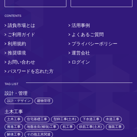
CONTENTS
請負市場とは
活用事例
ご利用ガイド
よくあるご質問
利用規約
プライバシーポリシー
推奨環境
運営会社
お問い合わせ
ログイン
パスワードを忘れた方
TAG LIST
設計・管理
設計・デザイン
建物管理
土木工事
土木工事
住宅基礎工事
型枠工事(土木)
下水道工事
水道工事
推進工事
地盤改良(補強)工事
杭工事
鉄筋工事(土木)
舗装工事
解体工事
その他土木関連