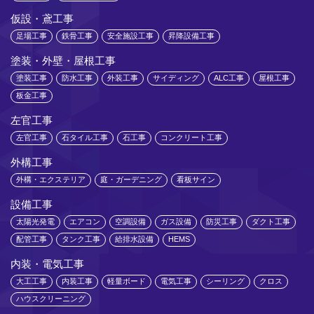
仮設・鳶工事
足場工事
鉄骨工事
安全施設工事
昇降設備工事
塗装・外壁・屋根工事
塗装工事
防水工事
外装工事
サイディング
ALC工事
屋根工事
板金工事
左官工事
左官工事
石タイル工事
石工事
コンクリート工事
外構工事
外構・エクステリア
庭・ガーデニング
看板サイン
設備工事
太陽光発電
エアコン
空調設備
ガス設備
防災工事
ダクト工事
配管工事
タンク工事
給排水設備
HEMS
内装・電気工事
大工工事
内装工事
軽量ボード
電気工事
シーリング
クロス
ハウスクリーニング