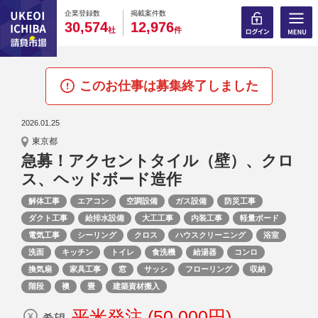
0
0
0
0
0
0
0
0
0
0
企業登録数
掲載案件数
,
,
3
0
5
7
4
1
2
9
7
6
社
件
このお仕事は募集終了しました
2026.01.25
東京都
急募！アクセントタイル（壁）、クロ
ス、ヘッドボード造作
解体工事
エアコン
空調設備
ガス設備
防災工事
ダクト工事
給排水設備
大工工事
内装工事
軽量ボード
電気工事
シーリング
クロス
ハウスクリーニング
浴室
洗面
キッチン
トイレ
食洗機
給湯器
コンロ
換気扇
家具工事
窓
サッシ
フローリング
収納
階段
襖
畳
建築資材搬入
平米発注 (50,000円)