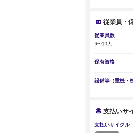
従業員・
従業員数
6〜10人
保有資格
設備等（重機・
支払いサ
支払いサイクル