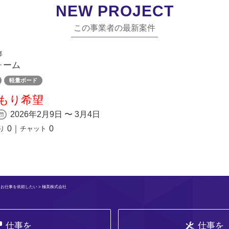
NEW PROJECT
この事業者の最新案件
都
ォーム
軽量ボード
もり希望
2026年2月9日 〜 3月4日
0
｜
0
り
チャット
>
お仕事を依頼したい
> 極美株式会社
仕事を
仕事を