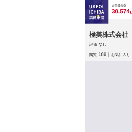
0
0
0
0
0
企業登録数
,
3
0
5
7
4
極美株式会社
なし
評価
188
｜
閲覧
お気に入り