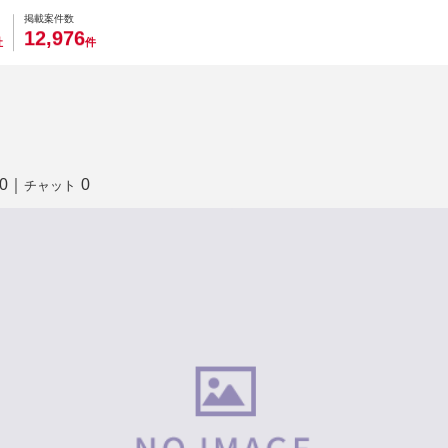
0
0
0
0
0
掲載案件数
,
1
2
9
7
6
社
件
0
｜
0
チャット