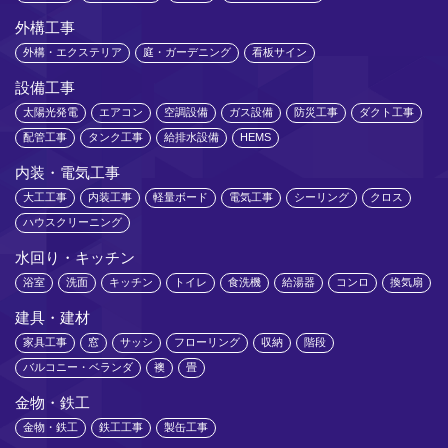
外構工事
外構・エクステリア
庭・ガーデニング
看板サイン
設備工事
太陽光発電
エアコン
空調設備
ガス設備
防災工事
ダクト工事
配管工事
タンク工事
給排水設備
HEMS
内装・電気工事
大工工事
内装工事
軽量ボード
電気工事
シーリング
クロス
ハウスクリーニング
水回り・キッチン
浴室
洗面
キッチン
トイレ
食洗機
給湯器
コンロ
換気扇
建具・建材
家具工事
窓
サッシ
フローリング
収納
階段
バルコニー・ベランダ
襖
畳
金物・鉄工
金物・鉄工
鉄工工事
製缶工事