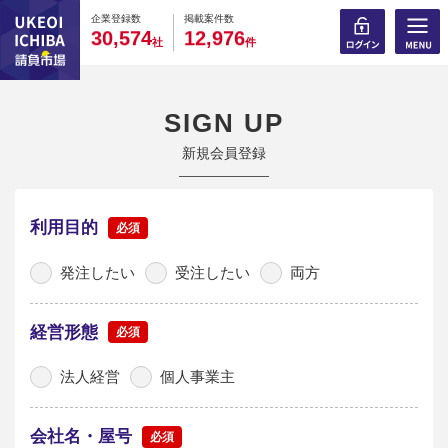
0
0
0
0
0
0
0
0
0
0
企業登録数
掲載案件数
,
,
3
0
5
7
4
1
2
9
7
6
社
件
SIGN UP
新規会員登録
利用目的
発注したい
受注したい
両方
経営形態
法人経営
個人事業主
会社名・屋号