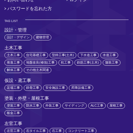
パスワードを忘れた方
TAG LIST
設計・管理
設計・デザイン
建物管理
土木工事
土木工事
住宅基礎工事
型枠工事(土木)
下水道工事
水道工事
推進工事
地盤改良(補強)工事
杭工事
鉄筋工事(土木)
舗装工事
解体工事
その他土木関連
仮設・鳶工事
足場工事
鉄骨工事
安全施設工事
昇降設備工事
塗装・外壁・屋根工事
塗装工事
防水工事
外装工事
サイディング
ALC工事
屋根工事
板金工事
左官工事
左官工事
石タイル工事
石工事
コンクリート工事