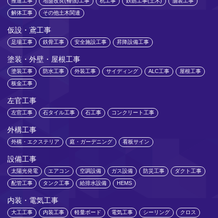
推進工事
地盤改良(補強)工事
杭工事
鉄筋工事(土木)
舗装工事
解体工事
その他土木関連
仮設・鳶工事
足場工事
鉄骨工事
安全施設工事
昇降設備工事
塗装・外壁・屋根工事
塗装工事
防水工事
外装工事
サイディング
ALC工事
屋根工事
板金工事
左官工事
左官工事
石タイル工事
石工事
コンクリート工事
外構工事
外構・エクステリア
庭・ガーデニング
看板サイン
設備工事
太陽光発電
エアコン
空調設備
ガス設備
防災工事
ダクト工事
配管工事
タンク工事
給排水設備
HEMS
内装・電気工事
大工工事
内装工事
軽量ボード
電気工事
シーリング
クロス