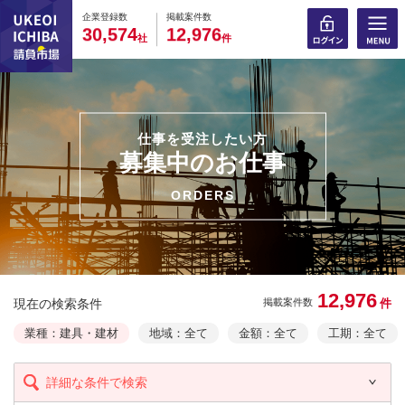
0
0
0
0
0
0
0
0
0
0
企業登録数
掲載案件数
,
,
3
0
5
7
4
1
2
9
7
6
社
件
仕事を受注したい方
募集中のお仕事
ORDERS
12,976
現在の検索条件
件
掲載案件数
業種：建具・建材
地域：全て
金額：全て
工期：全て
詳細な条件で検索