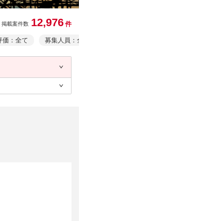
12,976
件
掲載案件数
評価：全て
募集人員：全て
業務形態：全て
事業者情報・事業