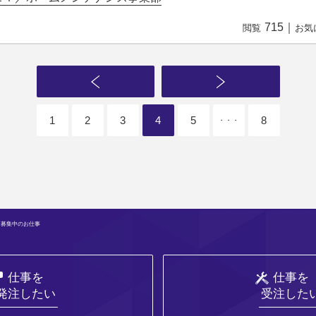
715
｜
閲覧
お気
1
2
3
4
5
8
・・・
 募集中のお仕事
仕事を
仕事を
発注したい
受注した