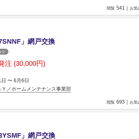
541
｜
閲覧
お気
17SNNF」網戸交換
ッシ
注 (30,000円)
1日 〜 6月6日
＆Ｙ／ホームメンテナンス事業部
693
｜
閲覧
お気
03YSMF」網戸交換