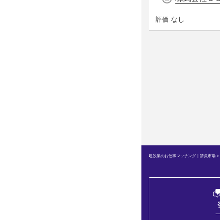
なし
評価
建設業のお仕事マッチング｜請負市場
>