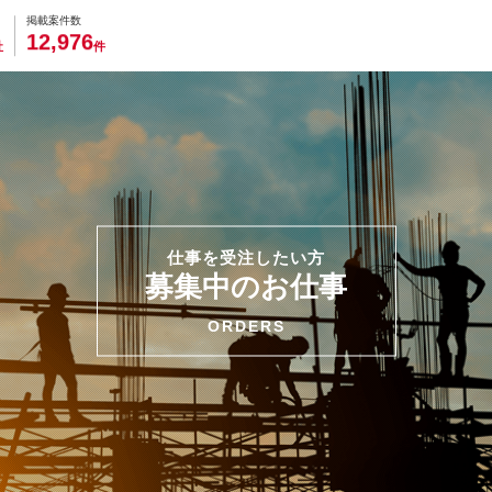
0
0
0
0
0
掲載案件数
,
1
2
9
7
6
社
件
仕事を受注したい方
募集中のお仕事
ORDERS