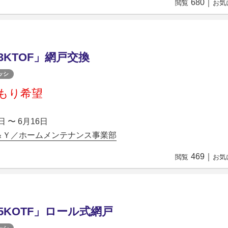
680
｜
閲覧
お気
13KTOF」網戸交換
ッシ
もり希望
日 〜 6月16日
＆Ｙ／ホームメンテナンス事業部
469
｜
閲覧
お気
05KOTF」ロール式網戸