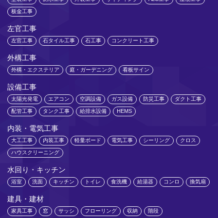
板金工事
左官工事
左官工事
石タイル工事
石工事
コンクリート工事
外構工事
外構・エクステリア
庭・ガーデニング
看板サイン
設備工事
太陽光発電
エアコン
空調設備
ガス設備
防災工事
ダクト工事
配管工事
タンク工事
給排水設備
HEMS
内装・電気工事
大工工事
内装工事
軽量ボード
電気工事
シーリング
クロス
ハウスクリーニング
水回り・キッチン
浴室
洗面
キッチン
トイレ
食洗機
給湯器
コンロ
換気扇
建具・建材
家具工事
窓
サッシ
フローリング
収納
階段