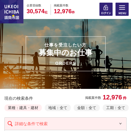
0
0
0
0
0
0
0
0
0
0
企業登録数
掲載案件数
,
,
3
0
5
7
4
1
2
9
7
6
社
件
仕事を受注したい方
募集中のお仕事
ORDERS
12,976
現在の検索条件
件
掲載案件数
業種：建具・建材
地域：全て
金額：全て
工期：全て
詳細な条件で検索