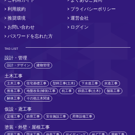
利用規約
プライバシーポリシー
推奨環境
運営会社
お問い合わせ
ログイン
パスワードを忘れた方
TAG LIST
設計・管理
設計・デザイン
建物管理
土木工事
土木工事
住宅基礎工事
型枠工事(土木)
下水道工事
水道工事
推進工事
地盤改良(補強)工事
杭工事
鉄筋工事(土木)
舗装工事
解体工事
その他土木関連
仮設・鳶工事
足場工事
鉄骨工事
安全施設工事
昇降設備工事
塗装・外壁・屋根工事
塗装工事
防水工事
外装工事
サイディング
ALC工事
屋根工事