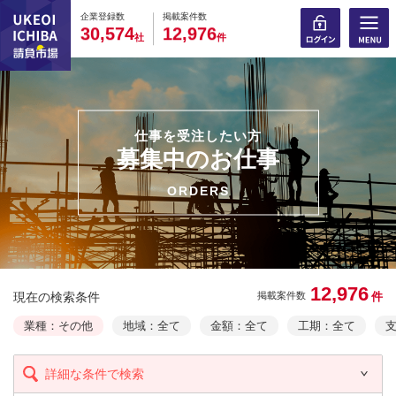
0
0
0
0
0
0
0
0
0
0
企業登録数
掲載案件数
,
,
3
0
5
7
4
1
2
9
7
6
社
件
仕事を受注したい方
募集中のお仕事
ORDERS
12,976
現在の検索条件
件
掲載案件数
業種：その他
地域：全て
金額：全て
工期：全て
詳細な条件で検索