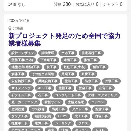
280
｜
0
｜
0
なし
評価
閲覧
お気に入り
チャット
2025.10.16
北海道
新プロジェクト発足のため全国で協力
業者様募集
設計・デザイン
建物管理
土木工事
住宅基礎工事
型枠工事(土木)
下水道工事
水道工事
推進工事
地盤改良(補強)工事
杭工事
鉄筋工事(土木)
舗装工事
解体工事
その他土木関連
足場工事
鉄骨工事
安全施設工事
昇降設備工事
塗装工事
防水工事
外装工事
サイディング
ALC工事
屋根工事
板金工事
左官工事
石タイル工事
石工事
コンクリート工事
外構・エクステリア
庭・ガーデニング
看板サイン
太陽光発電
エアコン
空調設備
ガス設備
防災工事
ダクト工事
配管工事
タンク工事
給排水設備
HEMS
大工工事
内装工事
軽量ボード
電気工事
シーリング
クロス
ハウスクリーニング
浴室
洗面
キッチン
トイレ