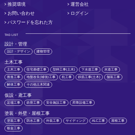
推奨環境
運営会社
お問い合わせ
ログイン
パスワードを忘れた方
TAG LIST
設計・管理
設計・デザイン
建物管理
土木工事
土木工事
住宅基礎工事
型枠工事(土木)
下水道工事
水道工事
推進工事
地盤改良(補強)工事
杭工事
鉄筋工事(土木)
舗装工事
解体工事
その他土木関連
仮設・鳶工事
足場工事
鉄骨工事
安全施設工事
昇降設備工事
塗装・外壁・屋根工事
塗装工事
防水工事
外装工事
サイディング
ALC工事
屋根工事
板金工事