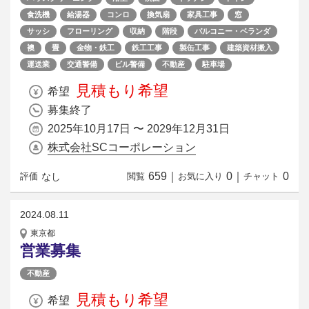
食洗機
給湯器
コンロ
換気扇
家具工事
窓
サッシ
フローリング
収納
階段
バルコニー・ベランダ
襖
畳
金物・鉄工
鉄工工事
製缶工事
建築資材搬入
運送業
交通警備
ビル警備
不動産
駐車場
見積もり希望
希望
募集終了
2025年10月17日 〜 2029年12月31日
株式会社SCコーポレーション
659
｜
0
｜
0
なし
評価
閲覧
お気に入り
チャット
2024.08.11
東京都
営業募集
不動産
見積もり希望
希望