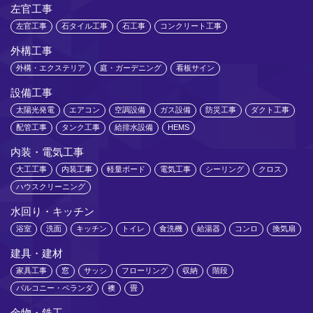
左官工事
左官工事
石タイル工事
石工事
コンクリート工事
外構工事
外構・エクステリア
庭・ガーデニング
看板サイン
設備工事
太陽光発電
エアコン
空調設備
ガス設備
防災工事
ダクト工事
配管工事
タンク工事
給排水設備
HEMS
内装・電気工事
大工工事
内装工事
軽量ボード
電気工事
シーリング
クロス
ハウスクリーニング
水回り・キッチン
浴室
洗面
キッチン
トイレ
食洗機
給湯器
コンロ
換気扇
建具・建材
家具工事
窓
サッシ
フローリング
収納
階段
バルコニー・ベランダ
襖
畳
金物・鉄工