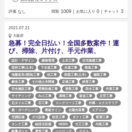
1009
｜
0
｜
3
なし
評価
閲覧
お気に入り
チャット
2021.07.21
大阪府
急募！完全日払い！全国多数案件！運
び、掃除、片付け、手元作業、
設計・デザイン
建物管理
土木工事
住宅基礎工事
型枠工事(土木)
下水道工事
水道工事
推進工事
地盤改良(補強)工事
杭工事
鉄筋工事(土木)
舗装工事
解体工事
その他土木関連
足場工事
鉄骨工事
安全施設工事
昇降設備工事
塗装工事
防水工事
外装工事
サイディング
ALC工事
屋根工事
板金工事
左官工事
石タイル工事
石工事
コンクリート工事
外構・エクステリア
庭・ガーデニング
看板サイン
太陽光発電
エアコン
空調設備
ガス設備
防災工事
ダクト工事
配管工事
タンク工事
給排水設備
HEMS
大工工事
内装工事
軽量ボード
電気工事
シーリング
クロス