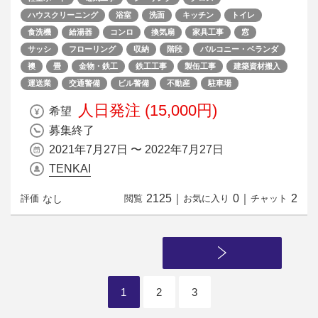
ハウスクリーニング
浴室
洗面
キッチン
トイレ
食洗機
給湯器
コンロ
換気扇
家具工事
窓
サッシ
フローリング
収納
階段
バルコニー・ベランダ
襖
畳
金物・鉄工
鉄工工事
製缶工事
建築資材搬入
運送業
交通警備
ビル警備
不動産
駐車場
人日発注 (15,000円)
希望
募集終了
2021年7月27日 〜 2022年7月27日
TENKAI
2125
｜
0
｜
2
なし
評価
閲覧
お気に入り
チャット
1
2
3