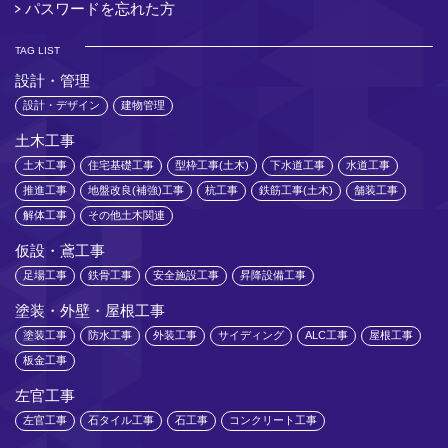
パスワードを忘れた方
TAG LIST
設計・管理
設計・デザイン
建物管理
土木工事
土木工事
住宅基礎工事
型枠工事(土木)
下水道工事
水道工事
推進工事
地盤改良(補強)工事
杭工事
鉄筋工事(土木)
舗装工事
解体工事
その他土木関連
仮設・鳶工事
足場工事
鉄骨工事
安全施設工事
昇降設備工事
塗装・外壁・屋根工事
塗装工事
防水工事
外装工事
サイディング
ALC工事
屋根工事
板金工事
左官工事
左官工事
石タイル工事
石工事
コンクリート工事