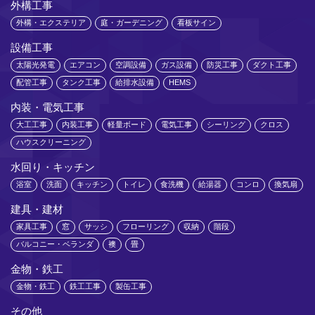
外構工事
外構・エクステリア
庭・ガーデニング
看板サイン
設備工事
太陽光発電
エアコン
空調設備
ガス設備
防災工事
ダクト工事
配管工事
タンク工事
給排水設備
HEMS
内装・電気工事
大工工事
内装工事
軽量ボード
電気工事
シーリング
クロス
ハウスクリーニング
水回り・キッチン
浴室
洗面
キッチン
トイレ
食洗機
給湯器
コンロ
換気扇
建具・建材
家具工事
窓
サッシ
フローリング
収納
階段
バルコニー・ベランダ
襖
畳
金物・鉄工
金物・鉄工
鉄工工事
製缶工事
その他