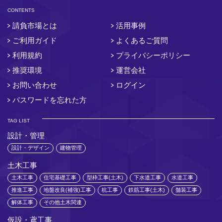
CONTENTS
請負市場とは
活用事例
ご利用ガイド
よくあるご質問
利用規約
プライバシーポリシー
推奨環境
運営会社
お問い合わせ
ログイン
パスワードを忘れた方
TAG LIST
設計・管理
設計・デザイン
建物管理
土木工事
土木工事
住宅基礎工事
型枠工事(土木)
下水道工事
水道工事
推進工事
地盤改良(補強)工事
杭工事
鉄筋工事(土木)
舗装工事
解体工事
その他土木関連
仮設・鳶工事