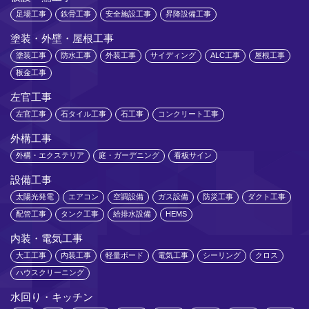
足場工事
鉄骨工事
安全施設工事
昇降設備工事
塗装・外壁・屋根工事
塗装工事
防水工事
外装工事
サイディング
ALC工事
屋根工事
板金工事
左官工事
左官工事
石タイル工事
石工事
コンクリート工事
外構工事
外構・エクステリア
庭・ガーデニング
看板サイン
設備工事
太陽光発電
エアコン
空調設備
ガス設備
防災工事
ダクト工事
配管工事
タンク工事
給排水設備
HEMS
内装・電気工事
大工工事
内装工事
軽量ボード
電気工事
シーリング
クロス
ハウスクリーニング
水回り・キッチン