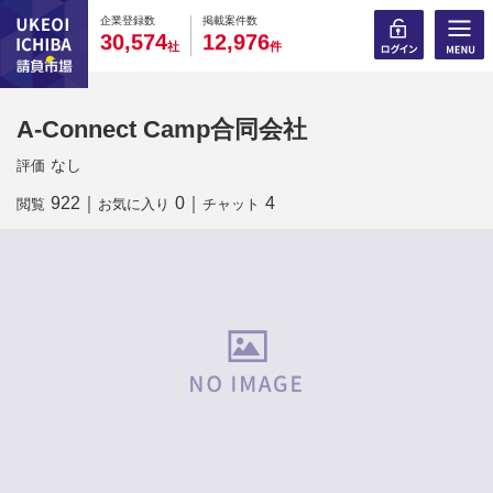
0
0
0
0
0
0
0
0
0
0
企業登録数
掲載案件数
,
,
3
0
5
7
4
1
2
9
7
6
社
件
A-Connect Camp合同会社
なし
評価
922
｜
0
｜
4
閲覧
お気に入り
チャット