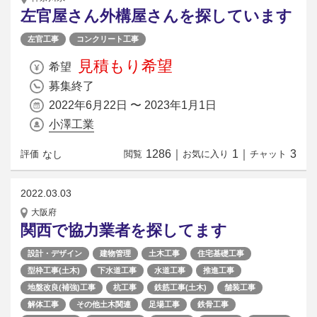
左官屋さん外構屋さんを探しています
左官工事
コンクリート工事
見積もり希望
希望
募集終了
2022年6月22日 〜 2023年1月1日
小澤工業
1286
｜
1
｜
3
なし
評価
閲覧
お気に入り
チャット
2022.03.03
大阪府
関西で協力業者を探してます
設計・デザイン
建物管理
土木工事
住宅基礎工事
型枠工事(土木)
下水道工事
水道工事
推進工事
地盤改良(補強)工事
杭工事
鉄筋工事(土木)
舗装工事
解体工事
その他土木関連
足場工事
鉄骨工事