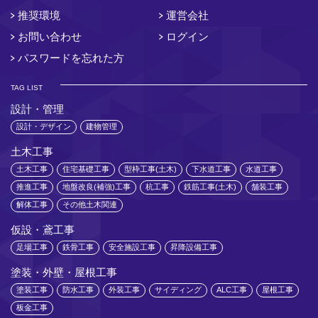
推奨環境
運営会社
お問い合わせ
ログイン
パスワードを忘れた方
TAG LIST
設計・管理
設計・デザイン
建物管理
土木工事
土木工事
住宅基礎工事
型枠工事(土木)
下水道工事
水道工事
推進工事
地盤改良(補強)工事
杭工事
鉄筋工事(土木)
舗装工事
解体工事
その他土木関連
仮設・鳶工事
足場工事
鉄骨工事
安全施設工事
昇降設備工事
塗装・外壁・屋根工事
塗装工事
防水工事
外装工事
サイディング
ALC工事
屋根工事
板金工事