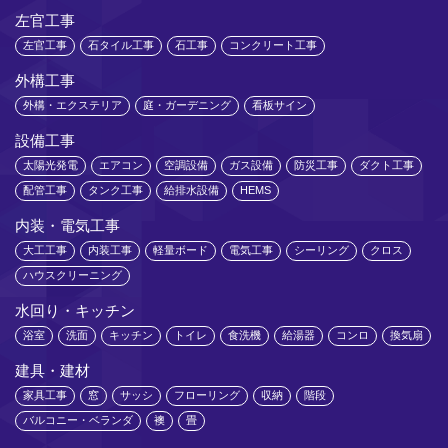
左官工事
左官工事
石タイル工事
石工事
コンクリート工事
外構工事
外構・エクステリア
庭・ガーデニング
看板サイン
設備工事
太陽光発電
エアコン
空調設備
ガス設備
防災工事
ダクト工事
配管工事
タンク工事
給排水設備
HEMS
内装・電気工事
大工工事
内装工事
軽量ボード
電気工事
シーリング
クロス
ハウスクリーニング
水回り・キッチン
浴室
洗面
キッチン
トイレ
食洗機
給湯器
コンロ
換気扇
建具・建材
家具工事
窓
サッシ
フローリング
収納
階段
バルコニー・ベランダ
襖
畳