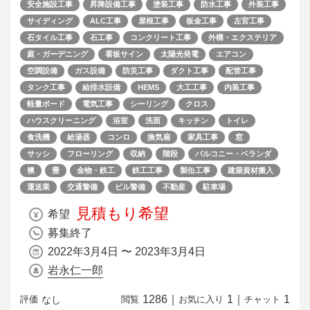
安全施設工事
昇降設備工事
塗装工事
防水工事
外装工事
サイディング
ALC工事
屋根工事
板金工事
左官工事
石タイル工事
石工事
コンクリート工事
外構・エクステリア
庭・ガーデニング
看板サイン
太陽光発電
エアコン
空調設備
ガス設備
防災工事
ダクト工事
配管工事
タンク工事
給排水設備
HEMS
大工工事
内装工事
軽量ボード
電気工事
シーリング
クロス
ハウスクリーニング
浴室
洗面
キッチン
トイレ
食洗機
給湯器
コンロ
換気扇
家具工事
窓
サッシ
フローリング
収納
階段
バルコニー・ベランダ
襖
畳
金物・鉄工
鉄工工事
製缶工事
建築資材搬入
運送業
交通警備
ビル警備
不動産
駐車場
見積もり希望
希望
募集終了
2022年3月4日 〜 2023年3月4日
岩永仁一郎
1286
｜
1
｜
1
なし
評価
閲覧
お気に入り
チャット