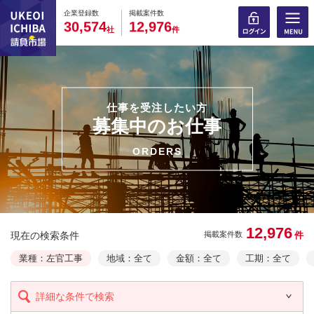
0
0
0
0
0
0
0
0
0
0
企業登録数
掲載案件数
,
,
3
0
5
7
4
1
2
9
7
6
社
件
仕事を受注したい方
募集中のお仕事
ORDERS
12,976
現在の検索条件
件
掲載案件数
業種：左官工事
地域：全て
金額：全て
工期：全て
詳細な条件で検索