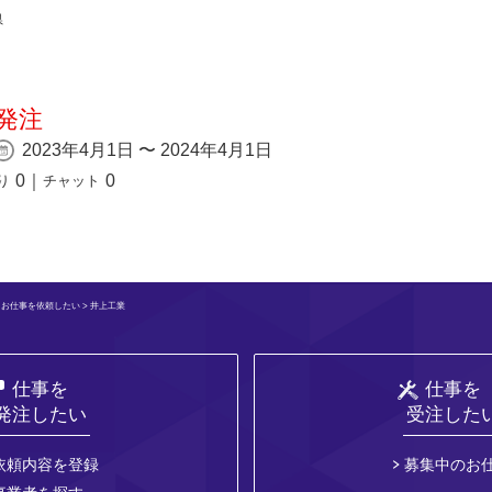
県
発注
2023年4月1日 〜 2024年4月1日
0
｜
0
り
チャット
>
お仕事を依頼したい
> 井上工業
仕事を
仕事を
発注したい
受注した
依頼内容を登録
募集中のお