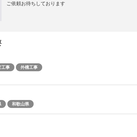
ご依頼お待ちしております
要
官工事
外構工事
県
和歌山県