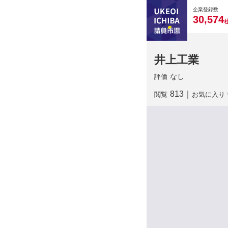
0
0
0
0
0
企業登録数
,
3
0
5
7
4
井上工業
なし
評価
813
｜
閲覧
お気に入り