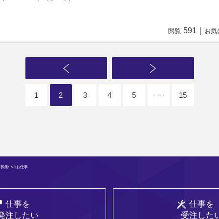
591
｜
閲覧
お気
1
2
3
4
5
15
・・・
 募集中のお仕事
仕事を
仕事を
発注したい
受注した