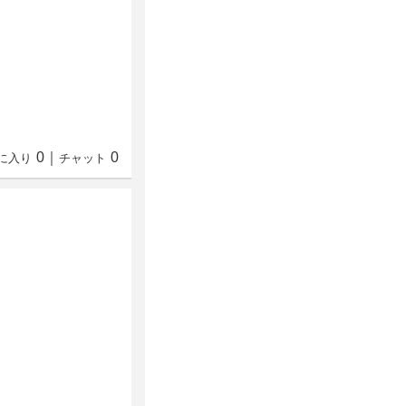
0
｜
0
に入り
チャット