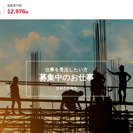
0
0
0
0
0
掲載案件数
,
1
2
9
7
6
社
件
仕事を受注したい方
募集中のお仕事
ORDERS