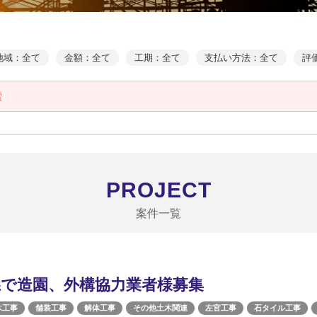
地域：全て
金額：全て
工期：全て
支払い方法：全て
評
索
PROJECT
案件一覧
県で造園、外構協力業者様募集
木工事
舗装工事
解体工事
その他土木関連
左官工事
石タイル工事