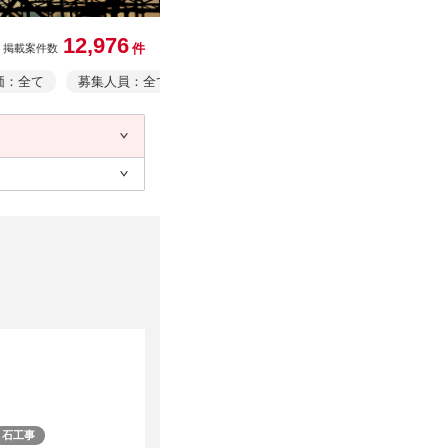
12,976
件
掲載案件数
価：全て
募集人員：全て
業務形態：全て
事業者情報・事業規
石工事