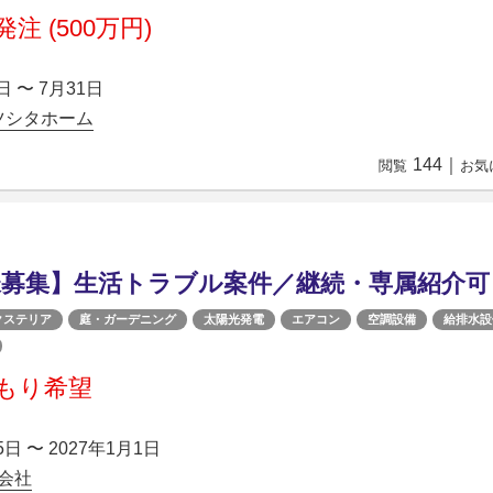
注 (500万円)
日 〜 7月31日
ツシタホーム
144
｜
閲覧
お気
様募集】生活トラブル案件／継続・専属紹介可
クステリア
庭・ガーデニング
太陽光発電
エアコン
空調設備
給排水設
もり希望
5日 〜 2027年1月1日
会社