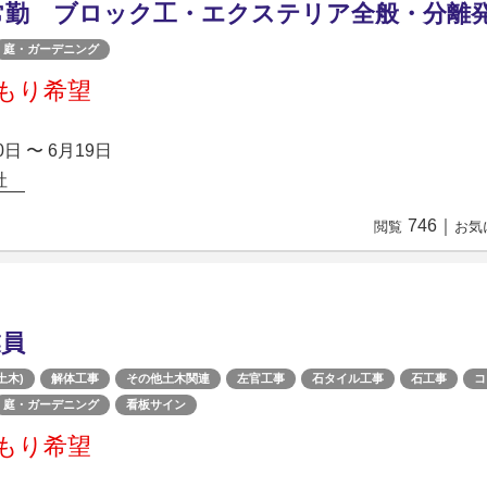
常勤 ブロック工・エクステリア全般・分離
庭・ガーデニング
もり希望
0日 〜 6月19日
会社
746
｜
閲覧
お気
業員
土木)
解体工事
その他土木関連
左官工事
石タイル工事
石工事
コ
庭・ガーデニング
看板サイン
もり希望