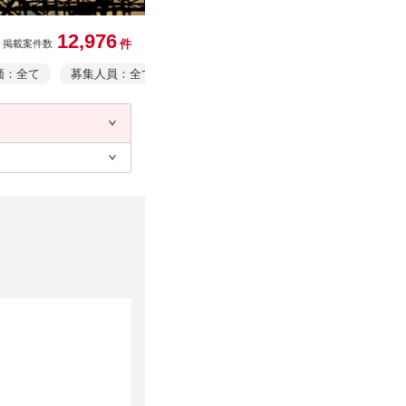
12,976
件
掲載案件数
価：全て
募集人員：全て
業務形態：全て
事業者情報・事業規