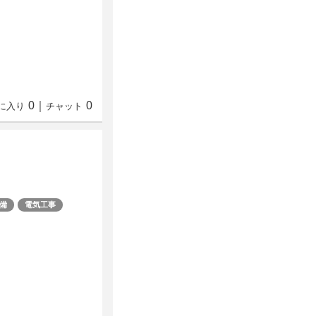
0
｜
0
に入り
チャット
備
電気工事