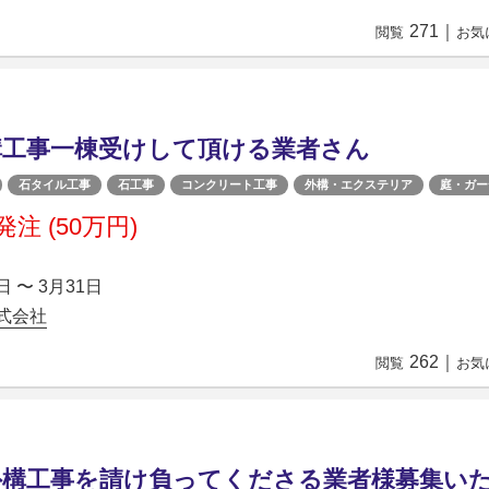
271
｜
閲覧
お気
構工事一棟受けして頂ける業者さん
石タイル工事
石工事
コンクリート工事
外構・エクステリア
庭・ガー
注 (50万円)
日 〜 3月31日
株式会社
262
｜
閲覧
お気
外構工事を請け負ってくださる業者様募集い