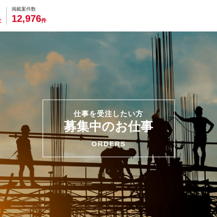
0
0
0
0
0
掲載案件数
,
1
2
9
7
6
社
件
仕事を受注したい方
募集中のお仕事
ORDERS