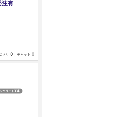
発注有
0
｜
0
に入り
チャット
ンクリート工事