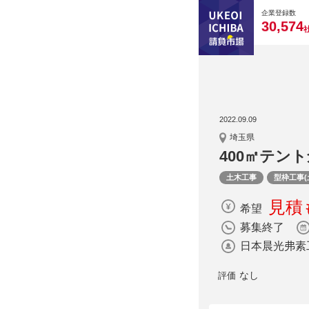
0
0
0
0
0
企業登録数
,
3
0
5
7
4
2022.09.09
埼玉県
400㎡テン
土木工事
型枠工事(
見積
希望
募集終了
日本晨光弗素
なし
評価