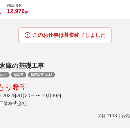
0
0
0
0
0
掲載案件数
,
1
2
9
7
6
社
件
このお仕事は募集終了しました
ト倉庫の基礎工事
土木)
杭工事
鉄筋工事(土木)
もり希望
2022年9月30日 〜 10月30日
工業株式会社
1133
｜
閲覧
お気