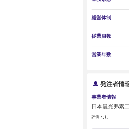
経営体制
従業員数
営業年数
発注者情
事業者情報
日本晨光弗素
評価
なし