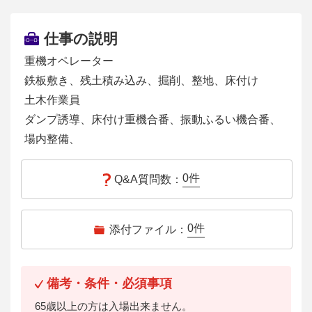
仕事の説明
重機オペレーター
鉄板敷き、残土積み込み、掘削、整地、床付け
土木作業員
ダンプ誘導、床付け重機合番、振動ふるい機合番、
場内整備、
0
件
Q&A質問数：
0
件
添付ファイル：
備考・条件・必須事項
65歳以上の方は入場出来ません。