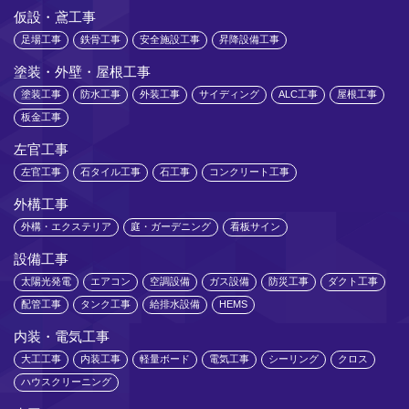
仮設・鳶工事
足場工事
鉄骨工事
安全施設工事
昇降設備工事
塗装・外壁・屋根工事
塗装工事
防水工事
外装工事
サイディング
ALC工事
屋根工事
板金工事
左官工事
左官工事
石タイル工事
石工事
コンクリート工事
外構工事
外構・エクステリア
庭・ガーデニング
看板サイン
設備工事
太陽光発電
エアコン
空調設備
ガス設備
防災工事
ダクト工事
配管工事
タンク工事
給排水設備
HEMS
内装・電気工事
大工工事
内装工事
軽量ボード
電気工事
シーリング
クロス
ハウスクリーニング