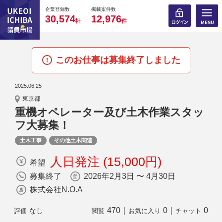
0
0
0
0
0
0
0
0
0
0
企業登録数
掲載案件数
,
,
3
0
5
7
4
1
2
9
7
6
社
件
このお仕事は募集終了しました
2025.06.25
東京都
重機オペレーター及び土木作業スタッ
フ大募集！
土木工事
その他土木関連
人日発注 (15,000円)
希望
募集終了
2026年2月3日 〜 4月30日
株式会社N.O.A
470
｜
0
｜
0
なし
評価
閲覧
お気に入り
チャット