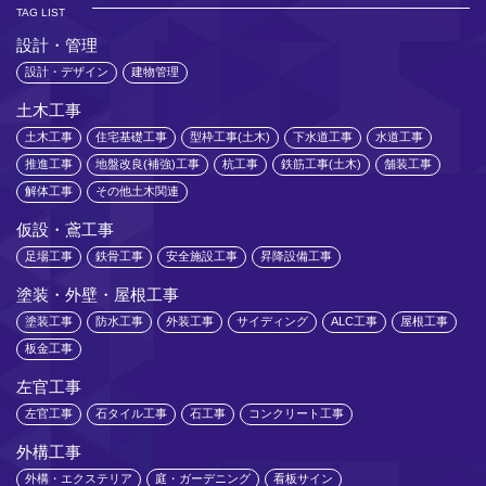
TAG LIST
設計・管理
設計・デザイン
建物管理
土木工事
土木工事
住宅基礎工事
型枠工事(土木)
下水道工事
水道工事
推進工事
地盤改良(補強)工事
杭工事
鉄筋工事(土木)
舗装工事
解体工事
その他土木関連
仮設・鳶工事
足場工事
鉄骨工事
安全施設工事
昇降設備工事
塗装・外壁・屋根工事
塗装工事
防水工事
外装工事
サイディング
ALC工事
屋根工事
板金工事
左官工事
左官工事
石タイル工事
石工事
コンクリート工事
外構工事
外構・エクステリア
庭・ガーデニング
看板サイン