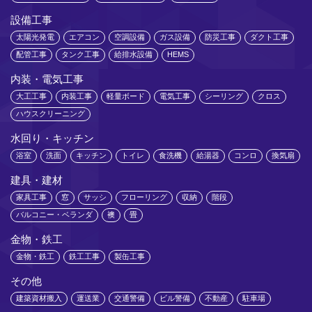
設備工事
太陽光発電
エアコン
空調設備
ガス設備
防災工事
ダクト工事
配管工事
タンク工事
給排水設備
HEMS
内装・電気工事
大工工事
内装工事
軽量ボード
電気工事
シーリング
クロス
ハウスクリーニング
水回り・キッチン
浴室
洗面
キッチン
トイレ
食洗機
給湯器
コンロ
換気扇
建具・建材
家具工事
窓
サッシ
フローリング
収納
階段
バルコニー・ベランダ
襖
畳
金物・鉄工
金物・鉄工
鉄工工事
製缶工事
その他
建築資材搬入
運送業
交通警備
ビル警備
不動産
駐車場