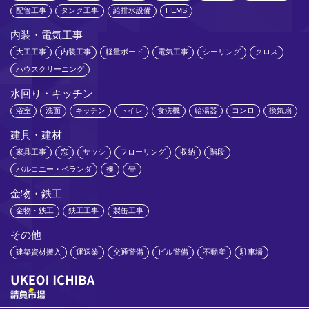
配管工事
タンク工事
給排水設備
HEMS
内装・電気工事
大工工事
内装工事
軽量ボード
電気工事
シーリング
クロス
ハウスクリーニング
水回り・キッチン
浴室
洗面
キッチン
トイレ
食洗機
給湯器
コンロ
換気扇
建具・建材
家具工事
窓
サッシ
フローリング
収納
階段
バルコニー・ベランダ
襖
畳
金物・鉄工
金物・鉄工
鉄工工事
製缶工事
その他
建築資材搬入
運送業
交通警備
ビル警備
不動産
駐車場