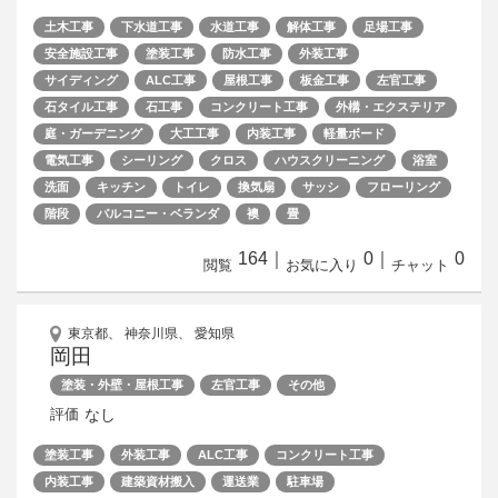
土木工事
下水道工事
水道工事
解体工事
足場工事
安全施設工事
塗装工事
防水工事
外装工事
サイディング
ALC工事
屋根工事
板金工事
左官工事
石タイル工事
石工事
コンクリート工事
外構・エクステリア
庭・ガーデニング
大工工事
内装工事
軽量ボード
電気工事
シーリング
クロス
ハウスクリーニング
浴室
洗面
キッチン
トイレ
換気扇
サッシ
フローリング
階段
バルコニー・ベランダ
襖
畳
164
｜
0
｜
0
閲覧
お気に入り
チャット
東京都、 神奈川県、 愛知県
岡田
塗装・外壁・屋根工事
左官工事
その他
なし
評価
塗装工事
外装工事
ALC工事
コンクリート工事
内装工事
建築資材搬入
運送業
駐車場