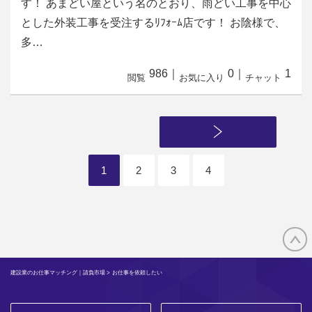
す！ あまどい屋という名のとおり、雨どい工事を中心
とした外装工事を受注するﾘﾌｫｰﾑ店です！ お陰様で、
多…
986
｜
0
｜
1
閲覧
お気に入り
チャット
1
2
3
4
建設業のお仕事マッチング｜請負市場
> お仕事を依頼したい