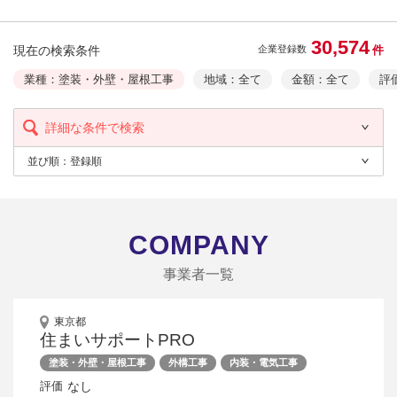
30,574
現在の検索条件
件
企業登録数
業種：塗装・外壁・屋根工事
地域：全て
金額：全て
評
詳細な条件で検索
並び順：
登録順
COMPANY
事業者一覧
東京都
住まいサポートPRO
塗装・外壁・屋根工事
外構工事
内装・電気工事
なし
評価