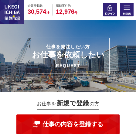
0
0
0
0
0
0
0
0
0
0
企業登録数
掲載案件数
,
,
3
0
5
7
4
1
2
9
7
6
社
件
仕事を発注したい方
お仕事を依頼したい
REQUEST
新規で登録
お仕事を
の方
仕事の内容を登録する