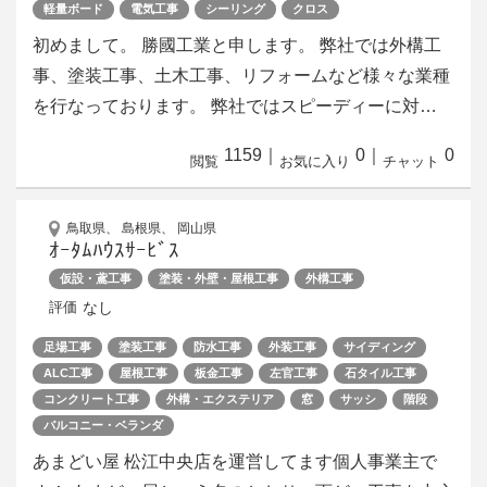
軽量ボード
電気工事
シーリング
クロス
初めまして。 勝國工業と申します。 弊社では外構工
事、塗装工事、土木工事、リフォームなど様々な業種
を行なっております。 弊社ではスピーディーに対…
1159
｜
0
｜
0
閲覧
お気に入り
チャット
鳥取県、 島根県、 岡山県
ｵｰﾀﾑﾊｳｽｻｰﾋﾞｽ
仮設・鳶工事
塗装・外壁・屋根工事
外構工事
なし
評価
足場工事
塗装工事
防水工事
外装工事
サイディング
ALC工事
屋根工事
板金工事
左官工事
石タイル工事
コンクリート工事
外構・エクステリア
窓
サッシ
階段
バルコニー・ベランダ
あまどい屋 松江中央店を運営してます個人事業主で