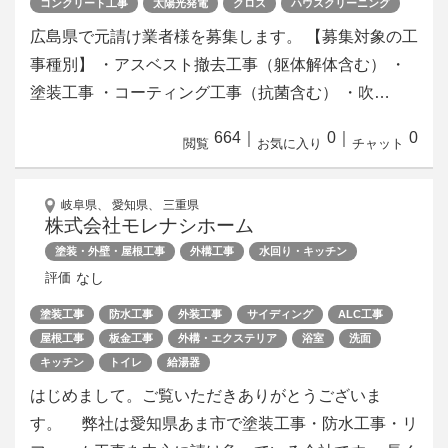
コンクリート工事
太陽光発電
クロス
ハウスクリーニング
広島県で元請け業者様を募集します。 【募集対象の工
事種別】 ・アスベスト撤去工事（躯体解体含む） ・
塗装工事 ・コーティング工事（抗菌含む） ・吹…
664
｜
0
｜
0
閲覧
お気に入り
チャット
岐阜県、 愛知県、 三重県
株式会社モレナシホーム
塗装・外壁・屋根工事
外構工事
水回り・キッチン
なし
評価
塗装工事
防水工事
外装工事
サイディング
ALC工事
屋根工事
板金工事
外構・エクステリア
浴室
洗面
キッチン
トイレ
給湯器
はじめまして。ご覧いただきありがとうございま
す。 弊社は愛知県あま市で塗装工事・防水工事・リ