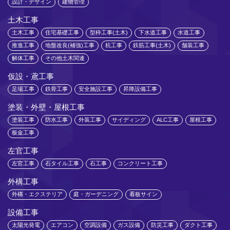
設計・デザイン
建物管理
土木工事
土木工事
住宅基礎工事
型枠工事(土木)
下水道工事
水道工事
推進工事
地盤改良(補強)工事
杭工事
鉄筋工事(土木)
舗装工事
解体工事
その他土木関連
仮設・鳶工事
足場工事
鉄骨工事
安全施設工事
昇降設備工事
塗装・外壁・屋根工事
塗装工事
防水工事
外装工事
サイディング
ALC工事
屋根工事
板金工事
左官工事
左官工事
石タイル工事
石工事
コンクリート工事
外構工事
外構・エクステリア
庭・ガーデニング
看板サイン
設備工事
太陽光発電
エアコン
空調設備
ガス設備
防災工事
ダクト工事