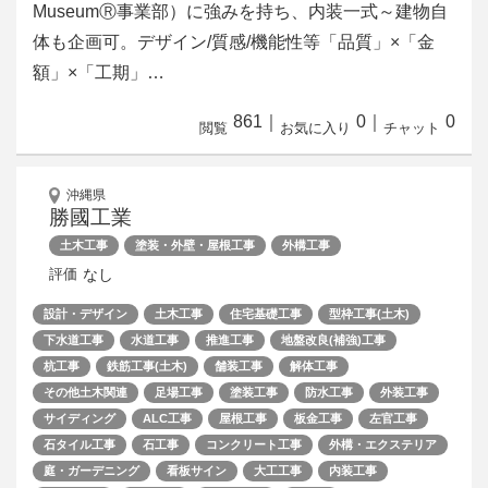
MuseumⓇ事業部）に強みを持ち、内装一式～建物自
体も企画可。デザイン/質感/機能性等「品質」×「金
額」×「工期」…
861
｜
0
｜
0
閲覧
お気に入り
チャット
沖縄県
勝國工業
土木工事
塗装・外壁・屋根工事
外構工事
なし
評価
設計・デザイン
土木工事
住宅基礎工事
型枠工事(土木)
下水道工事
水道工事
推進工事
地盤改良(補強)工事
杭工事
鉄筋工事(土木)
舗装工事
解体工事
その他土木関連
足場工事
塗装工事
防水工事
外装工事
サイディング
ALC工事
屋根工事
板金工事
左官工事
石タイル工事
石工事
コンクリート工事
外構・エクステリア
庭・ガーデニング
看板サイン
大工工事
内装工事