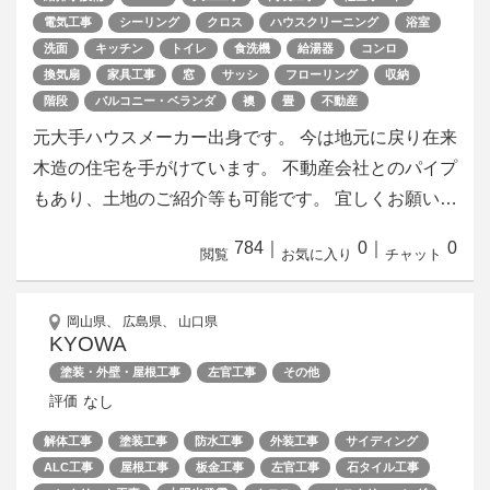
電気工事
シーリング
クロス
ハウスクリーニング
浴室
洗面
キッチン
トイレ
食洗機
給湯器
コンロ
換気扇
家具工事
窓
サッシ
フローリング
収納
階段
バルコニー・ベランダ
襖
畳
不動産
元大手ハウスメーカー出身です。 今は地元に戻り在来
木造の住宅を手がけています。 不動産会社とのパイプ
もあり、土地のご紹介等も可能です。 宜しくお願い…
784
｜
0
｜
0
閲覧
お気に入り
チャット
岡山県、 広島県、 山口県
KYOWA
塗装・外壁・屋根工事
左官工事
その他
なし
評価
解体工事
塗装工事
防水工事
外装工事
サイディング
ALC工事
屋根工事
板金工事
左官工事
石タイル工事