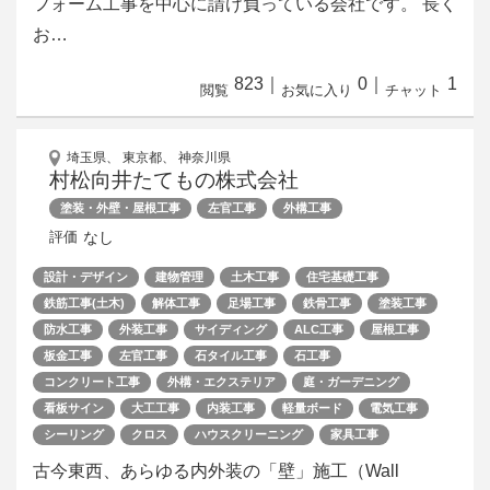
フォーム工事を中心に請け負っている会社です。 長く
お…
823
｜
0
｜
1
閲覧
お気に入り
チャット
埼玉県、 東京都、 神奈川県
村松向井たてもの株式会社
塗装・外壁・屋根工事
左官工事
外構工事
なし
評価
設計・デザイン
建物管理
土木工事
住宅基礎工事
鉄筋工事(土木)
解体工事
足場工事
鉄骨工事
塗装工事
防水工事
外装工事
サイディング
ALC工事
屋根工事
板金工事
左官工事
石タイル工事
石工事
コンクリート工事
外構・エクステリア
庭・ガーデニング
看板サイン
大工工事
内装工事
軽量ボード
電気工事
シーリング
クロス
ハウスクリーニング
家具工事
古今東西、あらゆる内外装の「壁」施工（Wall