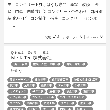
主、コンクリート打ちはなし専門 新築 改修 外
壁 門壁 内壁共用部 コンクリート色合わせ 部分塗
装(化粧) ピーコン制作 補修 コンクリートピンホ
ー…
143
｜
0
｜
0
閲覧
お気に入り
チャット
岐阜県、 愛知県、 三重県
M・K Tec 株式会社
設計・管理
塗装・外壁・屋根工事
内装・電気工事
なし
評価
設計・デザイン
建物管理
住宅基礎工事
地盤改良(補強)工事
杭工事
足場工事
塗装工事
防水工事
外装工事
サイディング
ALC工事
屋根工事
板金工事
左官工事
石タイル工事
コンクリート工事
外構・エクステリア
エアコン
空調設備
防災工事
ダクト工事
配管工事
給排水設備
HEMS
大工工事
内装工事
軽量ボード