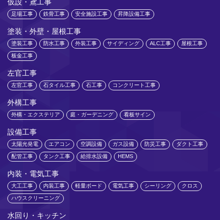
仮設・鳶工事
足場工事
鉄骨工事
安全施設工事
昇降設備工事
塗装・外壁・屋根工事
塗装工事
防水工事
外装工事
サイディング
ALC工事
屋根工事
板金工事
左官工事
左官工事
石タイル工事
石工事
コンクリート工事
外構工事
外構・エクステリア
庭・ガーデニング
看板サイン
設備工事
太陽光発電
エアコン
空調設備
ガス設備
防災工事
ダクト工事
配管工事
タンク工事
給排水設備
HEMS
内装・電気工事
大工工事
内装工事
軽量ボード
電気工事
シーリング
クロス
ハウスクリーニング
水回り・キッチン