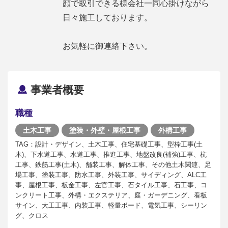
顔で取引できる様会社一同心掛けながら
日々施工しております。
お気軽に御連絡下さい。
事業者概要
職種
土木工事
塗装・外壁・屋根工事
外構工事
TAG：設計・デザイン、土木工事、住宅基礎工事、型枠工事(土
木)、下水道工事、水道工事、推進工事、地盤改良(補強)工事、杭
工事、鉄筋工事(土木)、舗装工事、解体工事、その他土木関連、足
場工事、塗装工事、防水工事、外装工事、サイディング、ALC工
事、屋根工事、板金工事、左官工事、石タイル工事、石工事、コ
ンクリート工事、外構・エクステリア、庭・ガーデニング、看板
サイン、大工工事、内装工事、軽量ボード、電気工事、シーリン
グ、クロス