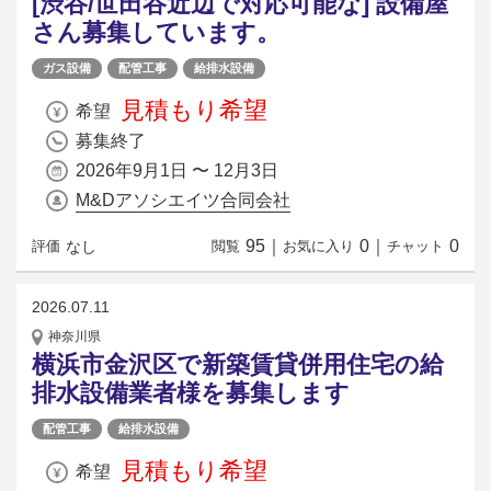
[渋谷/世田谷近辺で対応可能な] 設備屋
さん募集しています。
ガス設備
配管工事
給排水設備
見積もり希望
希望
募集終了
2026年9月1日 〜 12月3日
M&Dアソシエイツ合同会社
95
｜
0
｜
0
なし
評価
閲覧
お気に入り
チャット
2026.07.11
神奈川県
横浜市金沢区で新築賃貸併用住宅の給
排水設備業者様を募集します
配管工事
給排水設備
見積もり希望
希望