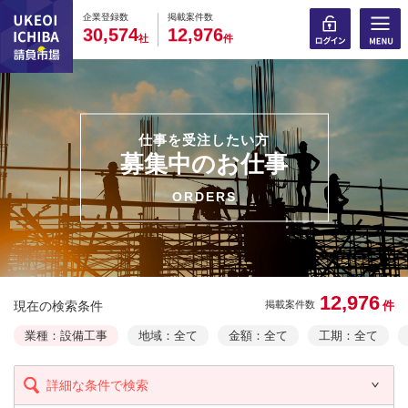
0
0
0
0
0
0
0
0
0
0
企業登録数
掲載案件数
,
,
3
0
5
7
4
1
2
9
7
6
社
件
仕事を受注したい方
募集中のお仕事
ORDERS
12,976
現在の検索条件
件
掲載案件数
業種：設備工事
地域：全て
金額：全て
工期：全て
詳細な条件で検索