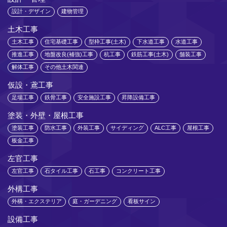
設計・デザイン
建物管理
土木工事
土木工事
住宅基礎工事
型枠工事(土木)
下水道工事
水道工事
推進工事
地盤改良(補強)工事
杭工事
鉄筋工事(土木)
舗装工事
解体工事
その他土木関連
仮設・鳶工事
足場工事
鉄骨工事
安全施設工事
昇降設備工事
塗装・外壁・屋根工事
塗装工事
防水工事
外装工事
サイディング
ALC工事
屋根工事
板金工事
左官工事
左官工事
石タイル工事
石工事
コンクリート工事
外構工事
外構・エクステリア
庭・ガーデニング
看板サイン
設備工事