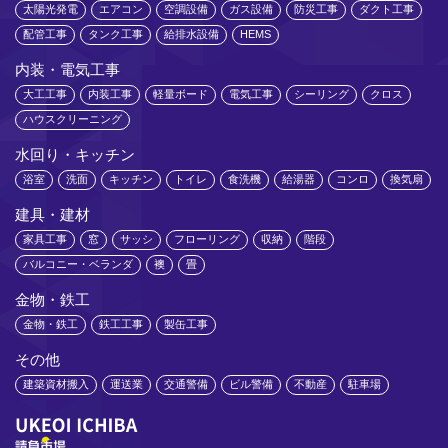
太陽光発電
エアコン
空調設備
ガス設備
防災工事
ダクト工事
配管工事
タンク工事
給排水設備
HEMS
内装・電気工事
大工工事
内装工事
軽量ボード
電気工事
シーリング
クロス
ハウスクリーニング
水回り・キッチン
浴室
洗面
キッチン
トイレ
食洗機
給湯器
コンロ
換気扇
建具・建材
家具工事
窓
サッシ
フローリング
収納
階段
バルコニー・ベランダ
襖
畳
金物・鉄工
金物・鉄工
鉄工工事
製缶工事
その他
建築資材搬入
運送業
交通警備
ビル警備
不動産
駐車場