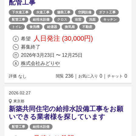
配管工事
下水道工事
水道工事
舗装工事
空調設備
ダクト工事
配管工事
給排水設備
クロス
浴室
洗面
キッチン
トイレ
食洗機
給湯器
換気扇
不動産
人日発注 (30,000円)
希望
募集終了
2026年3月23日 〜 12月25日
株式会社みどりや
236
｜
0
｜
0
なし
評価
閲覧
お気に入り
チャット
2026.02.27
東京都
新築共同住宅の給排水設備工事をお願
いできる業者様を探しています
配管工事
給排水設備