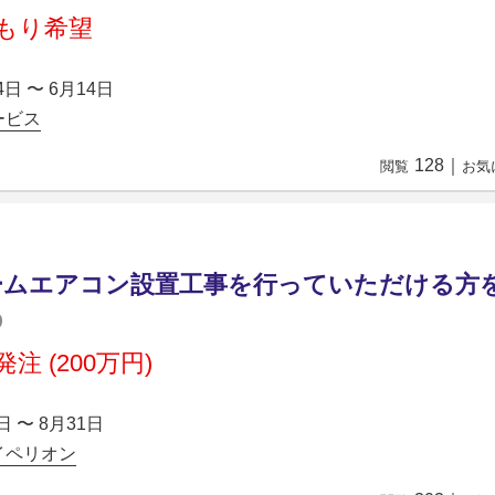
もり希望
4日 〜 6月14日
ービス
128
｜
閲覧
お気
ームエアコン設置工事を行っていただける方
注 (200万円)
日 〜 8月31日
イペリオン