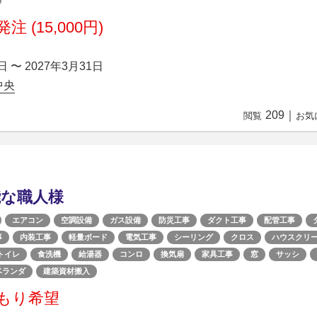
注 (15,000円)
日 〜 2027年3月31日
中央
209
｜
閲覧
お気
能な職人様
エアコン
空調設備
ガス設備
防災工事
ダクト工事
配管工事
事
内装工事
軽量ボード
電気工事
シーリング
クロス
ハウスクリ
トイレ
食洗機
給湯器
コンロ
換気扇
家具工事
窓
サッシ
ベランダ
建築資材搬入
もり希望