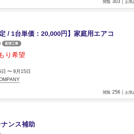
303
｜
閲覧
お気
定 / 1台単価：20,000円】家庭用エアコ
配管工事
もり希望
5日 〜 9月15日
OMPANY
256
｜
閲覧
お気
テナンス補助