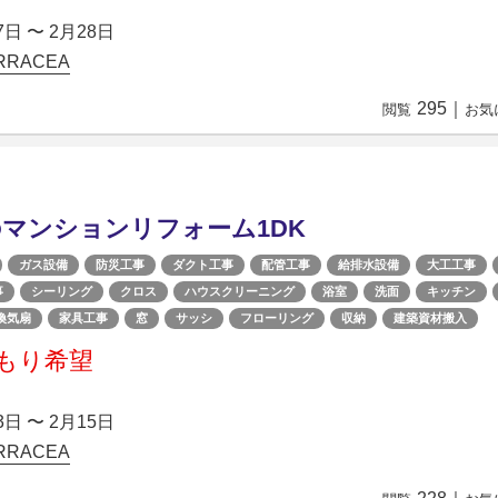
7日 〜 2月28日
RACEA
295
｜
閲覧
お気
マンションリフォーム1DK
ガス設備
防災工事
ダクト工事
配管工事
給排水設備
大工工事
事
シーリング
クロス
ハウスクリーニング
浴室
洗面
キッチン
換気扇
家具工事
窓
サッシ
フローリング
収納
建築資材搬入
もり希望
3日 〜 2月15日
RACEA