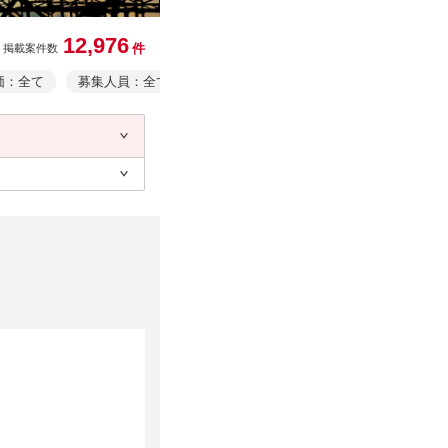
12,976
件
掲載案件数
価：全て
募集人員：全て
業務形態：全て
事業者情報・事業規