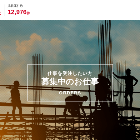
0
0
0
0
0
掲載案件数
,
1
2
9
7
6
社
件
仕事を受注したい方
募集中のお仕事
ORDERS