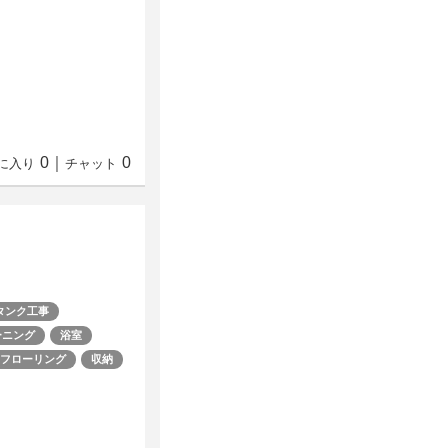
0
｜
0
に入り
チャット
タンク工事
ーニング
浴室
フローリング
収納