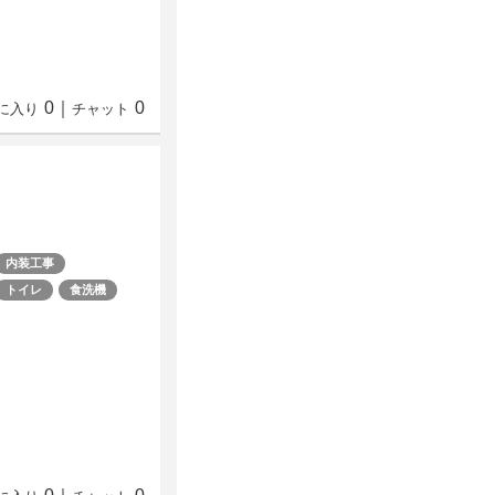
0
｜
0
に入り
チャット
内装工事
トイレ
食洗機