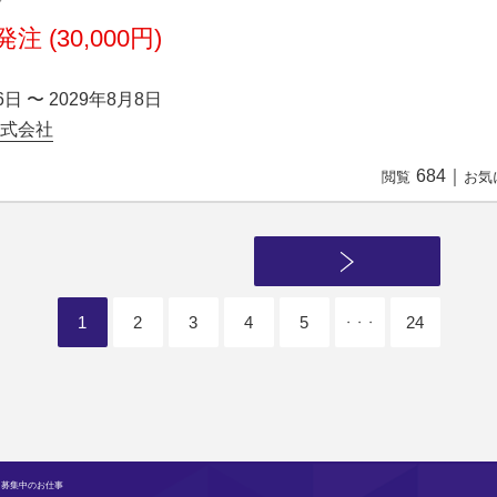
注 (30,000円)
6日 〜 2029年8月8日
e株式会社
684
｜
閲覧
お気
1
2
3
4
5
24
・・・
 募集中のお仕事