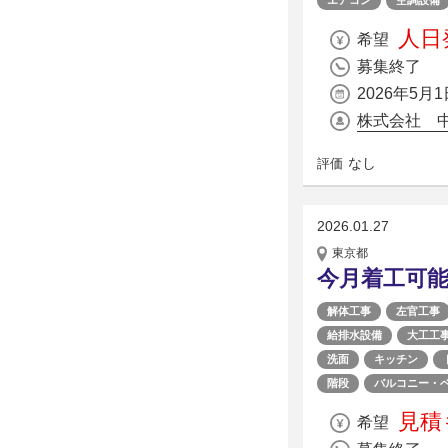
エアコン
空調設備
人日発
希望
募集終了
2026年5月1
株式会社 
なし
評価
2026.01.27
東京都
今月着工可
解体工事
左官工事
給排水設備
大工工
洗面
キッチン
階段
バルコニー・
見積
希望