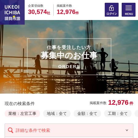
0
0
0
0
0
0
0
0
0
0
企業登録数
掲載案件数
,
,
3
0
5
7
4
1
2
9
7
6
社
件
仕事を受注したい方
募集中のお仕事
ORDERS
12,976
現在の検索条件
件
掲載案件数
業種：左官工事
地域：全て
金額：全て
工期：全て
詳細な条件で検索