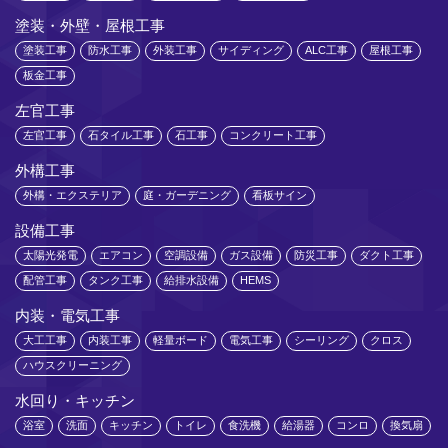
塗装・外壁・屋根工事
塗装工事
防水工事
外装工事
サイディング
ALC工事
屋根工事
板金工事
左官工事
左官工事
石タイル工事
石工事
コンクリート工事
外構工事
外構・エクステリア
庭・ガーデニング
看板サイン
設備工事
太陽光発電
エアコン
空調設備
ガス設備
防災工事
ダクト工事
配管工事
タンク工事
給排水設備
HEMS
内装・電気工事
大工工事
内装工事
軽量ボード
電気工事
シーリング
クロス
ハウスクリーニング
水回り・キッチン
浴室
洗面
キッチン
トイレ
食洗機
給湯器
コンロ
換気扇