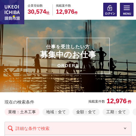
0
0
0
0
0
0
0
0
0
0
企業登録数
掲載案件数
,
,
3
0
5
7
4
1
2
9
7
6
社
件
仕事を受注したい方
募集中のお仕事
ORDERS
12,976
現在の検索条件
件
掲載案件数
業種：土木工事
地域：全て
金額：全て
工期：全て
詳細な条件で検索