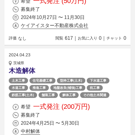
一式発注 (50万円)
希望
募集終了
2024年10月27日 〜 11月30日
ケイアイスター不動産株式会社
617
｜
0
｜
0
なし
評価
閲覧
お気に入り
チャット
2024.04.23
茨城県
木造解体
土木工事
住宅基礎工事
型枠工事(土木)
下水道工事
水道工事
推進工事
地盤改良(補強)工事
杭工事
鉄筋工事(土木)
舗装工事
解体工事
その他土木関連
一式発注 (200万円)
希望
募集終了
2024年4月25日 〜 5月30日
中村解体