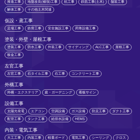
推進工事
地盤改良(補強)工事
杭工事
鉄筋工事(土木)
舗装工事
解体工事
その他土木関連
仮設・鳶工事
足場工事
鉄骨工事
安全施設工事
昇降設備工事
塗装・外壁・屋根工事
塗装工事
防水工事
外装工事
サイディング
ALC工事
屋根工事
板金工事
左官工事
左官工事
石タイル工事
石工事
コンクリート工事
外構工事
外構・エクステリア
庭・ガーデニング
看板サイン
設備工事
太陽光発電
エアコン
空調設備
ガス設備
防災工事
ダクト工事
配管工事
タンク工事
給排水設備
HEMS
内装・電気工事
大工工事
内装工事
軽量ボード
電気工事
シーリング
クロス