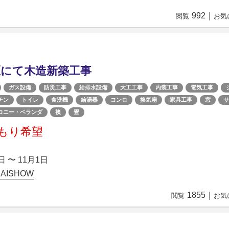
992
｜
閲覧
お気
区にて木造新築工事
ガス設備
防災工事
給排水設備
大工工事
内装工事
電気工事
チン
トイレ
食洗機
給湯器
コンロ
換気扇
家具工事
窓
サ
コニー・ベランダ
襖
畳
もり希望
日 〜 11月1日
AISHOW
1855
｜
閲覧
お気