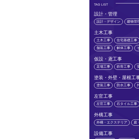
TAG LIST
設計・管理
設計・デザイン
建物管
土木工事
土木工事
住宅基礎工事
舗装工事
解体工事
仮設・鳶工事
足場工事
鉄骨工事
塗装・外壁・屋根工
塗装工事
防水工事
左官工事
左官工事
石タイル工事
外構工事
外構・エクステリア
庭
設備工事