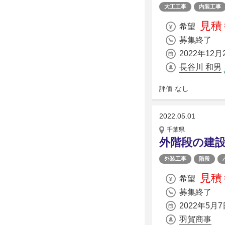
大工工事
内装工事
見積
希望
募集終了
2022年12月
長谷川 和男
なし
評価
2022.05.01
千葉県
外階段の建
外装工事
階段
見積
希望
募集終了
2022年5月7
羽賀商事