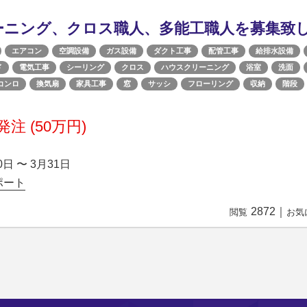
ーニング、クロス職人、多能工職人を募集致
エアコン
空調設備
ガス設備
ダクト工事
配管工事
給排水設備
ド
電気工事
シーリング
クロス
ハウスクリーニング
浴室
洗面
コンロ
換気扇
家具工事
窓
サッシ
フローリング
収納
階段
注 (50万円)
0日 〜 3月31日
ポート
2872
｜
閲覧
お気