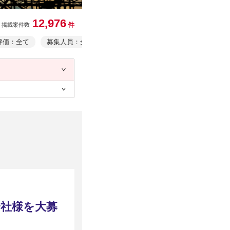
12,976
件
掲載案件数
評価：全て
募集人員：全て
業務形態：全て
事業者情報・事業
会社様を大募