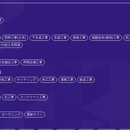
理
型枠工事(土木)
下水道工事
水道工事
推進工事
地盤改良(補強)工事
杭
その他土木関連
安全施設工事
昇降設備工事
事
外装工事
サイディング
ALC工事
屋根工事
板金工事
石工事
コンクリート工事
・ガーデニング
看板サイン