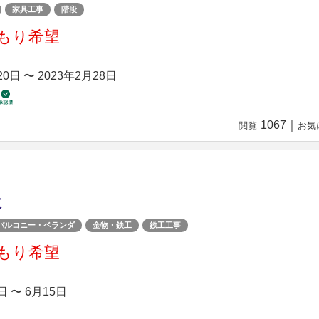
家具工事
階段
もり希望
20日 〜 2023年2月28日
1067
｜
閲覧
お気
設
バルコニー・ベランダ
金物・鉄工
鉄工工事
もり希望
日 〜 6月15日