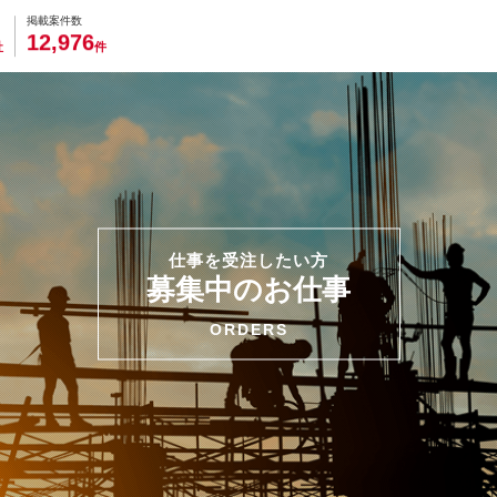
0
0
0
0
0
掲載案件数
,
1
2
9
7
6
社
件
仕事を受注したい方
募集中のお仕事
ORDERS