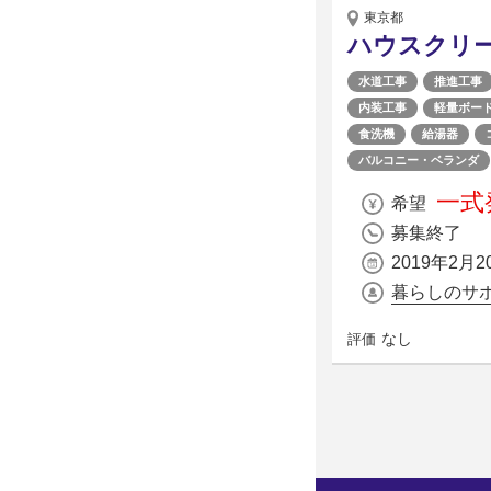
東京都
ハウスクリ
水道工事
推進工事
内装工事
軽量ボー
食洗機
給湯器
バルコニー・ベランダ
一式発
希望
募集終了
2019年2月2
暮らしのサ
なし
評価