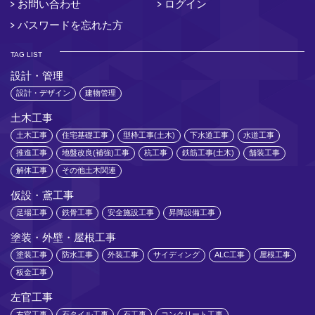
お問い合わせ
ログイン
パスワードを忘れた方
TAG LIST
設計・管理
設計・デザイン
建物管理
土木工事
土木工事
住宅基礎工事
型枠工事(土木)
下水道工事
水道工事
推進工事
地盤改良(補強)工事
杭工事
鉄筋工事(土木)
舗装工事
解体工事
その他土木関連
仮設・鳶工事
足場工事
鉄骨工事
安全施設工事
昇降設備工事
塗装・外壁・屋根工事
塗装工事
防水工事
外装工事
サイディング
ALC工事
屋根工事
板金工事
左官工事
左官工事
石タイル工事
石工事
コンクリート工事