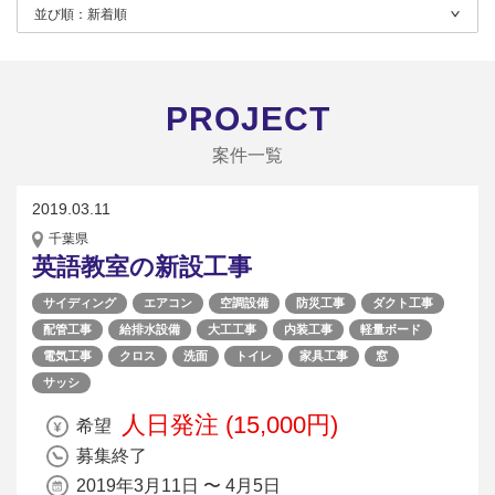
並び順：
新着順
PROJECT
案件一覧
2019.03.11
千葉県
英語教室の新設工事
サイディング
エアコン
空調設備
防災工事
ダクト工事
配管工事
給排水設備
大工工事
内装工事
軽量ボード
電気工事
クロス
洗面
トイレ
家具工事
窓
サッシ
人日発注 (15,000円)
希望
募集終了
2019年3月11日 〜 4月5日