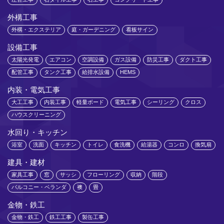
外構工事
外構・エクステリア
庭・ガーデニング
看板サイン
設備工事
太陽光発電
エアコン
空調設備
ガス設備
防災工事
ダクト工事
配管工事
タンク工事
給排水設備
HEMS
内装・電気工事
大工工事
内装工事
軽量ボード
電気工事
シーリング
クロス
ハウスクリーニング
水回り・キッチン
浴室
洗面
キッチン
トイレ
食洗機
給湯器
コンロ
換気扇
建具・建材
家具工事
窓
サッシ
フローリング
収納
階段
バルコニー・ベランダ
襖
畳
金物・鉄工
金物・鉄工
鉄工工事
製缶工事