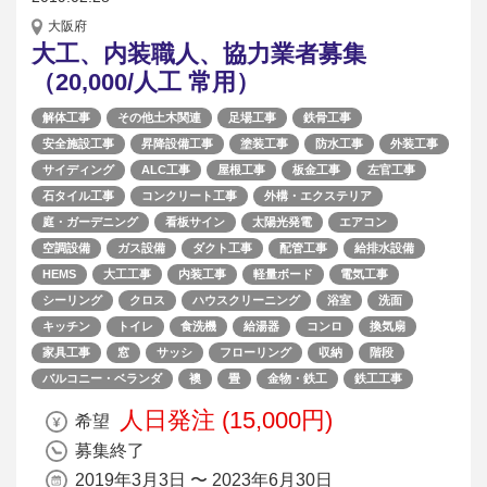
大阪府
大工、内装職人、協力業者募集
（20,000/人工 常用）
解体工事
その他土木関連
足場工事
鉄骨工事
安全施設工事
昇降設備工事
塗装工事
防水工事
外装工事
サイディング
ALC工事
屋根工事
板金工事
左官工事
石タイル工事
コンクリート工事
外構・エクステリア
庭・ガーデニング
看板サイン
太陽光発電
エアコン
空調設備
ガス設備
ダクト工事
配管工事
給排水設備
HEMS
大工工事
内装工事
軽量ボード
電気工事
シーリング
クロス
ハウスクリーニング
浴室
洗面
キッチン
トイレ
食洗機
給湯器
コンロ
換気扇
家具工事
窓
サッシ
フローリング
収納
階段
バルコニー・ベランダ
襖
畳
金物・鉄工
鉄工工事
人日発注 (15,000円)
希望
募集終了
2019年3月3日 〜 2023年6月30日