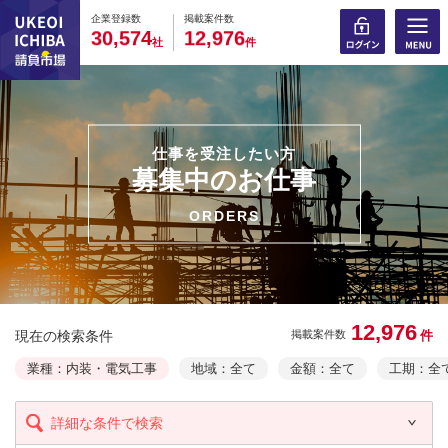
0
0
0
0
0
0
0
0
0
0
企業登録数
掲載案件数
,
,
3
0
5
7
4
1
2
9
7
6
社
件
仕事を受注したい方
募集中のお仕事
ORDERS
12,976
現在の検索条件
件
掲載案件数
業種：内装・電気工事
地域：全て
金額：全て
工期：全
詳細な条件で検索