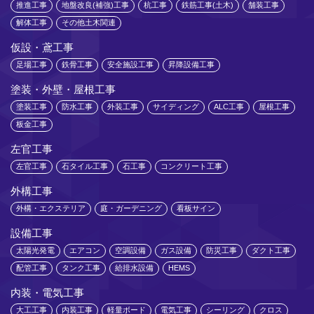
推進工事
地盤改良(補強)工事
杭工事
鉄筋工事(土木)
舗装工事
解体工事
その他土木関連
仮設・鳶工事
足場工事
鉄骨工事
安全施設工事
昇降設備工事
塗装・外壁・屋根工事
塗装工事
防水工事
外装工事
サイディング
ALC工事
屋根工事
板金工事
左官工事
左官工事
石タイル工事
石工事
コンクリート工事
外構工事
外構・エクステリア
庭・ガーデニング
看板サイン
設備工事
太陽光発電
エアコン
空調設備
ガス設備
防災工事
ダクト工事
配管工事
タンク工事
給排水設備
HEMS
内装・電気工事
大工工事
内装工事
軽量ボード
電気工事
シーリング
クロス