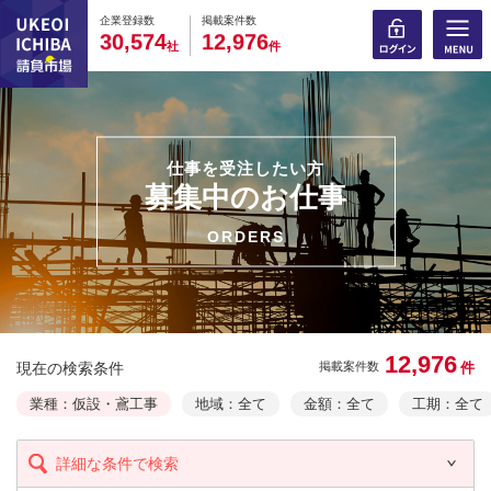
0
0
0
0
0
0
0
0
0
0
企業登録数
掲載案件数
,
,
3
0
5
7
4
1
2
9
7
6
社
件
仕事を受注したい方
募集中のお仕事
ORDERS
12,976
現在の検索条件
件
掲載案件数
業種：仮設・鳶工事
地域：全て
金額：全て
工期：全て
詳細な条件で検索