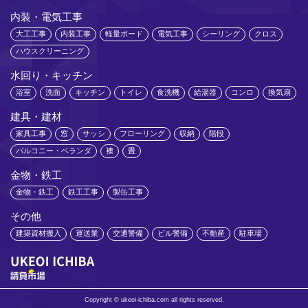
内装・電気工事
大工工事
内装工事
軽量ボード
電気工事
シーリング
クロス
ハウスクリーニング
水回り・キッチン
浴室
洗面
キッチン
トイレ
食洗機
給湯器
コンロ
換気扇
建具・建材
家具工事
窓
サッシ
フローリング
収納
階段
バルコニー・ベランダ
襖
畳
金物・鉄工
金物・鉄工
鉄工工事
製缶工事
その他
建築資材搬入
運送業
交通警備
ビル警備
不動産
駐車場
Copyright © ukeoi-ichiba.com all rights reserved.