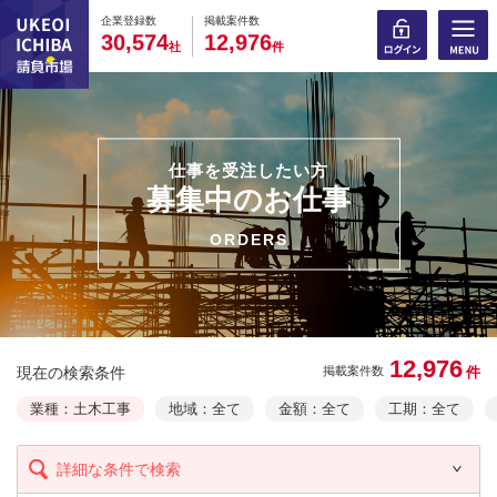
0
0
0
0
0
0
0
0
0
0
企業登録数
掲載案件数
,
,
3
0
5
7
4
1
2
9
7
6
社
件
仕事を受注したい方
募集中のお仕事
ORDERS
12,976
現在の検索条件
件
掲載案件数
業種：土木工事
地域：全て
金額：全て
工期：全て
詳細な条件で検索