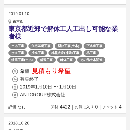
2019.01.10
東京都
東京都近郊で解体工人工出し可能な業
者様
土木工事
住宅基礎工事
型枠工事(土木)
下水道工事
水道工事
推進工事
地盤改良(補強)工事
杭工事
鉄筋工事(土木)
舗装工事
解体工事
その他土木関連
見積もり希望
希望
募集終了
2019年1月10日 〜 1月10日
ANTGROUP株式会社
4422
｜
0
｜
4
なし
評価
閲覧
お気に入り
チャット
2018.10.26