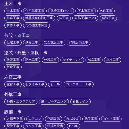
土木工事
土木工事
住宅基礎工事
型枠工事(土木)
下水道工事
水道工事
推進工事
地盤改良(補強)工事
杭工事
鉄筋工事(土木)
舗装工事
解体工事
その他土木関連
仮設・鳶工事
足場工事
鉄骨工事
安全施設工事
昇降設備工事
塗装・外壁・屋根工事
塗装工事
防水工事
外装工事
サイディング
ALC工事
屋根工事
板金工事
左官工事
左官工事
石タイル工事
石工事
コンクリート工事
外構工事
外構・エクステリア
庭・ガーデニング
看板サイン
設備工事
太陽光発電
エアコン
空調設備
ガス設備
防災工事
ダクト工事
配管工事
タンク工事
給排水設備
HEMS