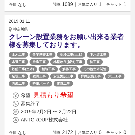
1089
｜
1
｜
1
なし
評価
閲覧
お気に入り
チャット
2019.01.11
神奈川県
クレーン設置業務をお願い出来る業者
様を募集しております。
土木工事
住宅基礎工事
型枠工事(土木)
下水道工事
水道工事
推進工事
地盤改良(補強)工事
杭工事
鉄筋工事(土木)
舗装工事
解体工事
その他土木関連
足場工事
鉄骨工事
安全施設工事
昇降設備工事
大工工事
内装工事
軽量ボード
電気工事
見積もり希望
希望
募集終了
2019年2月2日 〜 2月22日
ANTGROUP株式会社
2172
｜
0
｜
0
なし
評価
閲覧
お気に入り
チャット