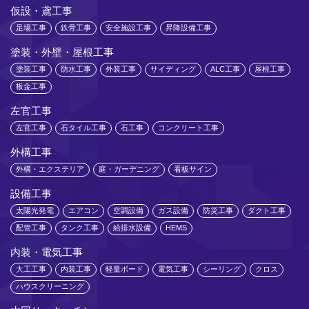
仮設・鳶工事
足場工事
鉄骨工事
安全施設工事
昇降設備工事
塗装・外壁・屋根工事
塗装工事
防水工事
外装工事
サイディング
ALC工事
屋根工事
板金工事
左官工事
左官工事
石タイル工事
石工事
コンクリート工事
外構工事
外構・エクステリア
庭・ガーデニング
看板サイン
設備工事
太陽光発電
エアコン
空調設備
ガス設備
防災工事
ダクト工事
配管工事
タンク工事
給排水設備
HEMS
内装・電気工事
大工工事
内装工事
軽量ボード
電気工事
シーリング
クロス
ハウスクリーニング