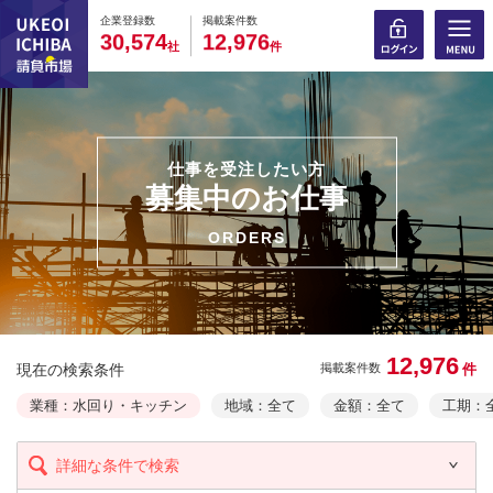
0
0
0
0
0
0
0
0
0
0
企業登録数
掲載案件数
,
,
3
0
5
7
4
1
2
9
7
6
社
件
仕事を受注したい方
募集中のお仕事
ORDERS
12,976
現在の検索条件
件
掲載案件数
業種：水回り・キッチン
地域：全て
金額：全て
工期：
詳細な条件で検索