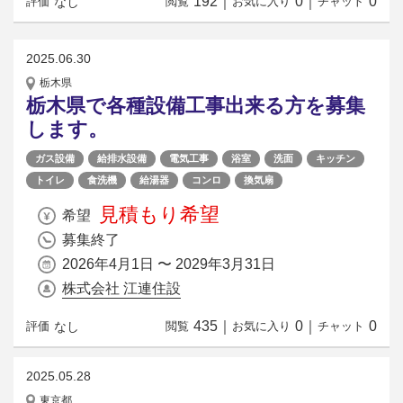
192
｜
0
｜
0
なし
評価
閲覧
お気に入り
チャット
2025.06.30
栃木県
栃木県で各種設備工事出来る方を募集
します。
ガス設備
給排水設備
電気工事
浴室
洗面
キッチン
トイレ
食洗機
給湯器
コンロ
換気扇
見積もり希望
希望
募集終了
2026年4月1日 〜 2029年3月31日
株式会社 江連住設
435
｜
0
｜
0
なし
評価
閲覧
お気に入り
チャット
2025.05.28
東京都