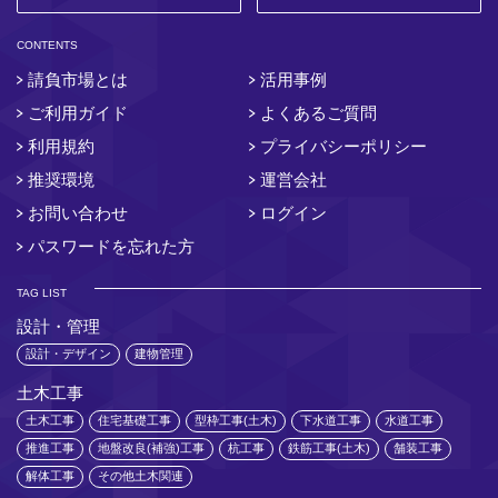
CONTENTS
請負市場とは
活用事例
ご利用ガイド
よくあるご質問
利用規約
プライバシーポリシー
推奨環境
運営会社
お問い合わせ
ログイン
パスワードを忘れた方
TAG LIST
設計・管理
設計・デザイン
建物管理
土木工事
土木工事
住宅基礎工事
型枠工事(土木)
下水道工事
水道工事
推進工事
地盤改良(補強)工事
杭工事
鉄筋工事(土木)
舗装工事
解体工事
その他土木関連