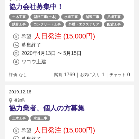
協力会社募集中！
土木工事
型枠工事(土木)
水道工事
舗装工事
足場工事
鉄骨工事
コンクリート工事
外構・エクステリア
配管工事
人日発注 (15,000円)
希望
募集終了
2020年4月13日 〜 5月15日
ワコウ土建
1769
｜
1
｜
0
なし
評価
閲覧
お気に入り
チャット
2019.12.18
滋賀県
協力業者、個人の方募集
土木工事
水道工事
人日発注 (15,000円)
希望
募集終了