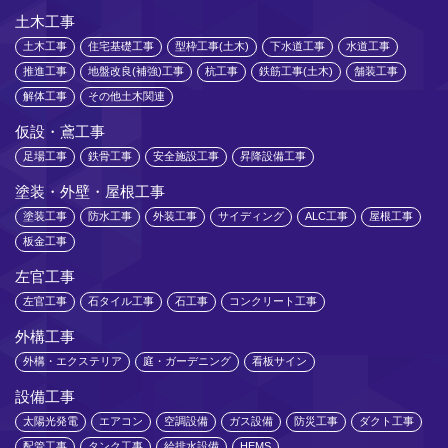
土木工事
土木工事
住宅基礎工事
型枠工事(土木)
下水道工事
水道工事
推進工事
地盤改良(補強)工事
杭工事
鉄筋工事(土木)
舗装工事
解体工事
その他土木関連
仮設・鳶工事
足場工事
鉄骨工事
安全施設工事
昇降設備工事
塗装・外壁・屋根工事
塗装工事
防水工事
外装工事
サイディング
ALC工事
屋根工事
板金工事
左官工事
左官工事
石タイル工事
石工事
コンクリート工事
外構工事
外構・エクステリア
庭・ガーデニング
看板サイン
設備工事
太陽光発電
エアコン
空調設備
ガス設備
防災工事
ダクト工事
配管工事
タンク工事
給排水設備
HEMS