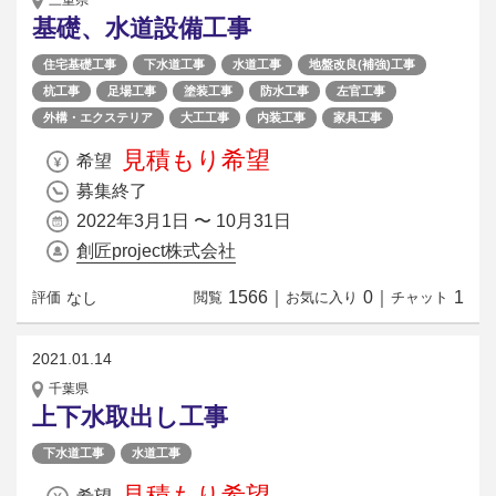
基礎、水道設備工事
住宅基礎工事
下水道工事
水道工事
地盤改良(補強)工事
杭工事
足場工事
塗装工事
防水工事
左官工事
外構・エクステリア
大工工事
内装工事
家具工事
見積もり希望
希望
募集終了
2022年3月1日 〜 10月31日
創匠project株式会社
1566
｜
0
｜
1
なし
評価
閲覧
お気に入り
チャット
2021.01.14
千葉県
上下水取出し工事
下水道工事
水道工事
見積もり希望