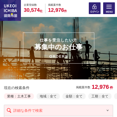
0
0
0
0
0
0
0
0
0
0
企業登録数
掲載案件数
,
,
3
0
5
7
4
1
2
9
7
6
社
件
仕事を受注したい方
募集中のお仕事
ORDERS
12,976
現在の検索条件
件
掲載案件数
業種：土木工事
地域：全て
金額：全て
工期：全て
詳細な条件で検索