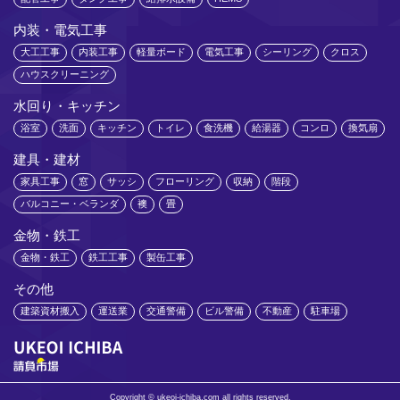
内装・電気工事
大工工事
内装工事
軽量ボード
電気工事
シーリング
クロス
ハウスクリーニング
水回り・キッチン
浴室
洗面
キッチン
トイレ
食洗機
給湯器
コンロ
換気扇
建具・建材
家具工事
窓
サッシ
フローリング
収納
階段
バルコニー・ベランダ
襖
畳
金物・鉄工
金物・鉄工
鉄工工事
製缶工事
その他
建築資材搬入
運送業
交通警備
ビル警備
不動産
駐車場
Copyright © ukeoi-ichiba.com all rights reserved.