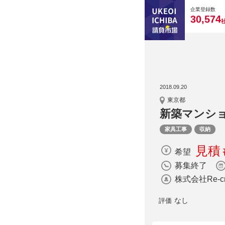
0
0
0
0
0
企業登録数
,
3
0
5
7
4
2018.09.20
東京都
新築マンシ
家具工事
収納
見積
希望
募集終了
株式会社Re-cr
なし
評価