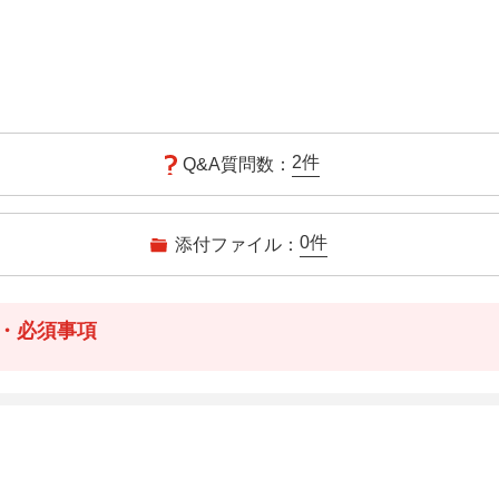
2
件
Q&A質問数：
0
件
添付ファイル：
・必須事項