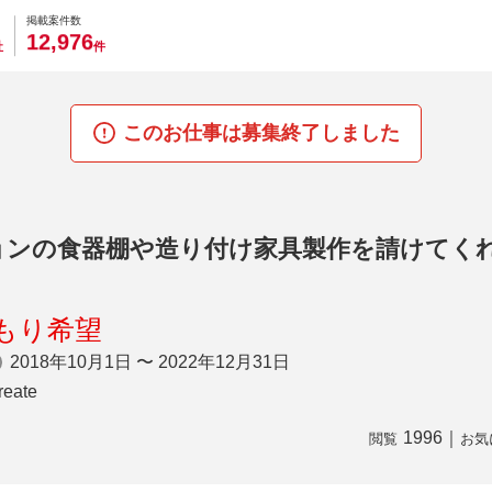
0
0
0
0
0
掲載案件数
,
1
2
9
7
6
社
件
このお仕事は募集終了しました
ョンの食器棚や造り付け家具製作を請けてく
もり希望
2018年10月1日 〜 2022年12月31日
eate
1996
｜
閲覧
お気