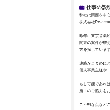
仕事の説
弊社は関西を中
株式会社Re-cre
昨年に東京営業
関東の案件が増
方を探していま
連絡がこまめに
個人事業主様や
もし可能であれ
施工のご協力を
ご不明な点など