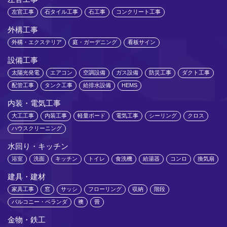
左官工事
石タイル工事
石工事
コンクリート工事
外構工事
外構・エクステリア
庭・ガーデニング
看板サイン
設備工事
太陽光発電
エアコン
空調設備
ガス設備
防災工事
ダクト工事
配管工事
タンク工事
給排水設備
HEMS
内装・電気工事
大工工事
内装工事
軽量ボード
電気工事
シーリング
クロス
ハウスクリーニング
水回り・キッチン
浴室
洗面
キッチン
トイレ
食洗機
給湯器
コンロ
換気扇
建具・建材
家具工事
窓
サッシ
フローリング
収納
階段
バルコニー・ベランダ
襖
畳
金物・鉄工