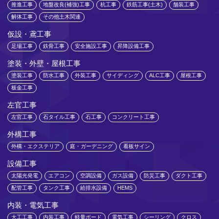
推進工事
地盤改良(補強)工事
杭工事
鉄筋工事(土木)
舗装工事
解体工事
その他土木関連
仮設・鳶工事
足場工事
鉄骨工事
安全施設工事
昇降設備工事
塗装・外壁・屋根工事
塗装工事
防水工事
外装工事
サイディング
ALC工事
屋根工事
板金工事
左官工事
左官工事
石タイル工事
石工事
コンクリート工事
外構工事
外構・エクステリア
庭・ガーデニング
看板サイン
設備工事
太陽光発電
エアコン
空調設備
ガス設備
防災工事
ダクト工事
配管工事
タンク工事
給排水設備
HEMS
内装・電気工事
大工工事
内装工事
軽量ボード
電気工事
シーリング
クロス