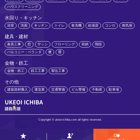
ハウスクリーニング
水回り・キッチン
浴室
洗面
キッチン
トイレ
食洗機
給湯器
コンロ
換気扇
建具・建材
家具工事
窓
サッシ
フローリング
収納
階段
バルコニー・ベランダ
襖
畳
金物・鉄工
金物・鉄工
鉄工工事
製缶工事
その他
建築資材搬入
運送業
交通警備
ビル警備
不動産
駐車場
Copyright © ukeoi-ichiba.com all rights reserved.