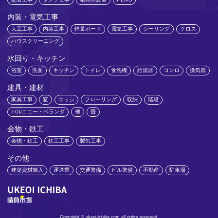
内装・電気工事
大工工事
内装工事
軽量ボード
電気工事
シーリング
クロス
ハウスクリーニング
水回り・キッチン
浴室
洗面
キッチン
トイレ
食洗機
給湯器
コンロ
換気扇
建具・建材
家具工事
窓
サッシ
フローリング
収納
階段
バルコニー・ベランダ
襖
畳
金物・鉄工
金物・鉄工
鉄工工事
製缶工事
その他
建築資材搬入
運送業
交通警備
ビル警備
不動産
駐車場
Copyright © ukeoi-ichiba.com all rights reserved.