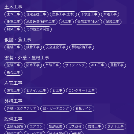
土木工事
土木工事
住宅基礎工事
型枠工事(土木)
下水道工事
水道工事
推進工事
地盤改良(補強)工事
杭工事
鉄筋工事(土木)
舗装工事
解体工事
その他土木関連
仮設・鳶工事
足場工事
鉄骨工事
安全施設工事
昇降設備工事
塗装・外壁・屋根工事
塗装工事
防水工事
外装工事
サイディング
ALC工事
屋根工事
板金工事
左官工事
左官工事
石タイル工事
石工事
コンクリート工事
外構工事
外構・エクステリア
庭・ガーデニング
看板サイン
設備工事
太陽光発電
エアコン
空調設備
ガス設備
防災工事
ダクト工事
配管工事
タンク工事
給排水設備
HEMS