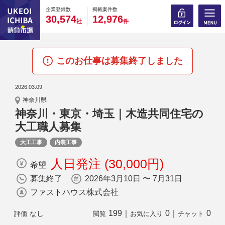
0
0
0
0
0
0
0
0
0
0
企業登録数
掲載案件数
,
,
3
0
5
7
4
1
2
9
7
6
社
件
このお仕事は募集終了しました
2026.03.09
神奈川県
神奈川・東京・埼玉｜木造共同住宅の
大工職人募集
大工工事
内装工事
人日発注 (30,000円)
希望
募集終了
2026年3月10日 〜 7月31日
ファストハウス株式会社
199
｜
0
｜
0
なし
評価
閲覧
お気に入り
チャット