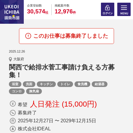
0
0
0
0
0
0
0
0
0
0
企業登録数
掲載案件数
,
,
3
0
5
7
4
1
2
9
7
6
社
件
このお仕事は募集終了しました
2025.12.26
大阪府
関西で給排水菅工事請け負える方募
集！
浴室
洗面
キッチン
トイレ
食洗機
給湯器
コンロ
換気扇
人日発注 (15,000円)
希望
募集終了
2025年12月27日 〜 2029年12月15日
株式会社IDEAL