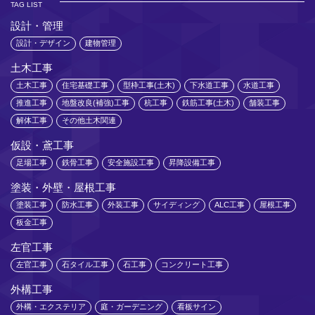
TAG LIST
設計・管理
設計・デザイン
建物管理
土木工事
土木工事
住宅基礎工事
型枠工事(土木)
下水道工事
水道工事
推進工事
地盤改良(補強)工事
杭工事
鉄筋工事(土木)
舗装工事
解体工事
その他土木関連
仮設・鳶工事
足場工事
鉄骨工事
安全施設工事
昇降設備工事
塗装・外壁・屋根工事
塗装工事
防水工事
外装工事
サイディング
ALC工事
屋根工事
板金工事
左官工事
左官工事
石タイル工事
石工事
コンクリート工事
外構工事
外構・エクステリア
庭・ガーデニング
看板サイン