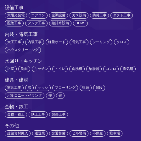
設備工事
太陽光発電
エアコン
空調設備
ガス設備
防災工事
ダクト工事
配管工事
タンク工事
給排水設備
HEMS
内装・電気工事
大工工事
内装工事
軽量ボード
電気工事
シーリング
クロス
ハウスクリーニング
水回り・キッチン
浴室
洗面
キッチン
トイレ
食洗機
給湯器
コンロ
換気扇
建具・建材
家具工事
窓
サッシ
フローリング
収納
階段
バルコニー・ベランダ
襖
畳
金物・鉄工
金物・鉄工
鉄工工事
製缶工事
その他
建築資材搬入
運送業
交通警備
ビル警備
不動産
駐車場