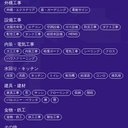
外構工事
外構・エクステリア
庭・ガーデニング
看板サイン
設備工事
太陽光発電
エアコン
空調設備
ガス設備
防災工事
ダクト工事
配管工事
タンク工事
給排水設備
HEMS
内装・電気工事
大工工事
内装工事
軽量ボード
電気工事
シーリング
クロス
ハウスクリーニング
水回り・キッチン
浴室
洗面
キッチン
トイレ
食洗機
給湯器
コンロ
換気扇
建具・建材
家具工事
窓
サッシ
フローリング
収納
階段
バルコニー・ベランダ
襖
畳
金物・鉄工
金物・鉄工
鉄工工事
製缶工事
その他