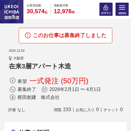
0
0
0
0
0
0
0
0
0
0
企業登録数
掲載案件数
,
,
3
0
5
7
4
1
2
9
7
6
社
件
このお仕事は募集終了しました
2025.12.02
大阪府
在来3層アパート木造
一式発注 (50万円)
希望
募集終了
2026年2月1日 〜 4月1日
梶田創建 株式会社
233
｜
0
｜
0
なし
評価
閲覧
お気に入り
チャット