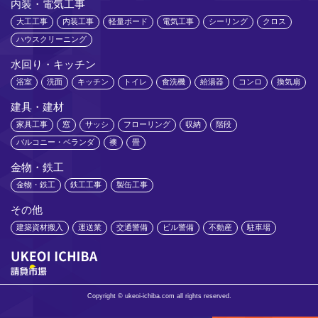
内装・電気工事
大工工事
内装工事
軽量ボード
電気工事
シーリング
クロス
ハウスクリーニング
水回り・キッチン
浴室
洗面
キッチン
トイレ
食洗機
給湯器
コンロ
換気扇
建具・建材
家具工事
窓
サッシ
フローリング
収納
階段
バルコニー・ベランダ
襖
畳
金物・鉄工
金物・鉄工
鉄工工事
製缶工事
その他
建築資材搬入
運送業
交通警備
ビル警備
不動産
駐車場
Copyright © ukeoi-ichiba.com all rights reserved.