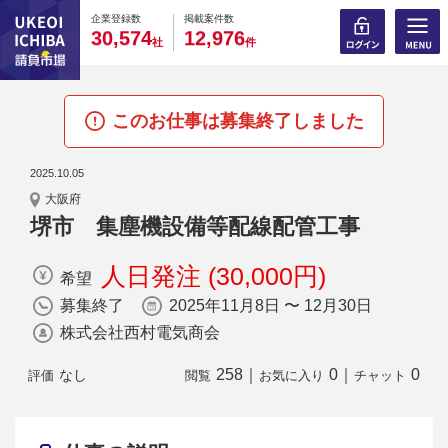
0
0
0
0
0
0
0
0
0
0
企業登録数
掲載案件数
,
,
3
0
5
7
4
1
2
9
7
6
社
件
このお仕事は募集終了しました
2025.10.05
大阪府
堺市 集塵機設備等配線配管工事
人日発注 (30,000円)
希望
募集終了
2025年11月8日 〜 12月30日
株式会社西村電気商会
258
｜
0
｜
0
なし
評価
閲覧
お気に入り
チャット