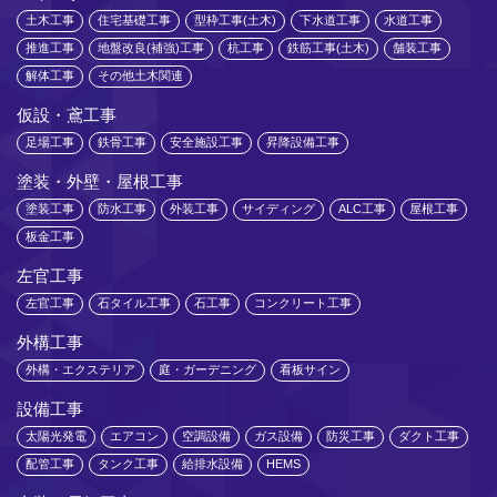
土木工事
住宅基礎工事
型枠工事(土木)
下水道工事
水道工事
推進工事
地盤改良(補強)工事
杭工事
鉄筋工事(土木)
舗装工事
解体工事
その他土木関連
仮設・鳶工事
足場工事
鉄骨工事
安全施設工事
昇降設備工事
塗装・外壁・屋根工事
塗装工事
防水工事
外装工事
サイディング
ALC工事
屋根工事
板金工事
左官工事
左官工事
石タイル工事
石工事
コンクリート工事
外構工事
外構・エクステリア
庭・ガーデニング
看板サイン
設備工事
太陽光発電
エアコン
空調設備
ガス設備
防災工事
ダクト工事
配管工事
タンク工事
給排水設備
HEMS