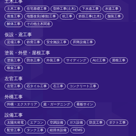
土木工事
土木工事
住宅基礎工事
型枠工事(土木)
下水道工事
水道工事
推進工事
地盤改良(補強)工事
杭工事
鉄筋工事(土木)
舗装工事
解体工事
その他土木関連
仮設・鳶工事
足場工事
鉄骨工事
安全施設工事
昇降設備工事
塗装・外壁・屋根工事
塗装工事
防水工事
外装工事
サイディング
ALC工事
屋根工事
板金工事
左官工事
左官工事
石タイル工事
石工事
コンクリート工事
外構工事
外構・エクステリア
庭・ガーデニング
看板サイン
設備工事
太陽光発電
エアコン
空調設備
ガス設備
防災工事
ダクト工事
配管工事
タンク工事
給排水設備
HEMS