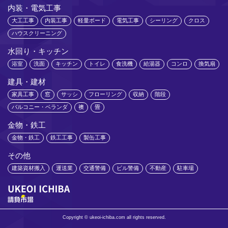
内装・電気工事
大工工事
内装工事
軽量ボード
電気工事
シーリング
クロス
ハウスクリーニング
水回り・キッチン
浴室
洗面
キッチン
トイレ
食洗機
給湯器
コンロ
換気扇
建具・建材
家具工事
窓
サッシ
フローリング
収納
階段
バルコニー・ベランダ
襖
畳
金物・鉄工
金物・鉄工
鉄工工事
製缶工事
その他
建築資材搬入
運送業
交通警備
ビル警備
不動産
駐車場
Copyright © ukeoi-ichiba.com all rights reserved.