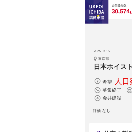
0
0
0
0
0
企業登録数
,
3
0
5
7
4
2025.07.15
東京都
日本ホイス
人日発
希望
募集終了
金井建設
なし
評価