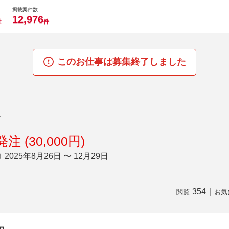
0
0
0
0
0
掲載案件数
,
1
2
9
7
6
社
件
このお仕事は募集終了しました
ト
注 (30,000円)
2025年8月26日 〜 12月29日
354
｜
閲覧
お気