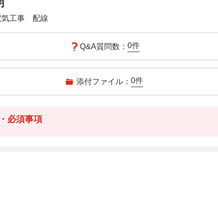
明
電気工事 配線
0
件
Q&A質問数：
0
件
添付ファイル：
・必須事項