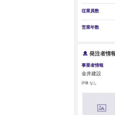
従業員数
営業年数
発注者情
事業者情報
金井建設
評価
なし