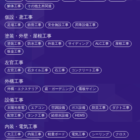
解体工事
その他土木関連
仮設・鳶工事
足場工事
鉄骨工事
安全施設工事
昇降設備工事
塗装・外壁・屋根工事
塗装工事
防水工事
外装工事
サイディング
ALC工事
屋根工事
板金工事
左官工事
左官工事
石タイル工事
石工事
コンクリート工事
外構工事
外構・エクステリア
庭・ガーデニング
看板サイン
設備工事
太陽光発電
エアコン
空調設備
ガス設備
防災工事
ダクト工事
配管工事
タンク工事
給排水設備
HEMS
内装・電気工事
大工工事
内装工事
軽量ボード
電気工事
シーリング
クロス