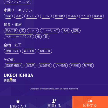
ハウスクリーニング
水回り・キッチン
浴室
洗面
キッチン
トイレ
食洗機
給湯器
コンロ
換気扇
建具・建材
家具工事
窓
サッシ
フローリング
収納
階段
バルコニー・ベランダ
襖
畳
金物・鉄工
金物・鉄工
鉄工工事
製缶工事
その他
建築資材搬入
運送業
交通警備
ビル警備
不動産
駐車場
Copyright © ukeoi-ichiba.com all rights reserved.
応募する
質問する
お気に入り