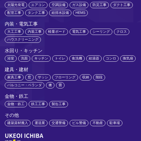
太陽光発電
エアコン
空調設備
ガス設備
防災工事
ダクト工事
配管工事
タンク工事
給排水設備
HEMS
内装・電気工事
大工工事
内装工事
軽量ボード
電気工事
シーリング
クロス
ハウスクリーニング
水回り・キッチン
浴室
洗面
キッチン
トイレ
食洗機
給湯器
コンロ
換気扇
建具・建材
家具工事
窓
サッシ
フローリング
収納
階段
バルコニー・ベランダ
襖
畳
金物・鉄工
金物・鉄工
鉄工工事
製缶工事
その他
建築資材搬入
運送業
交通警備
ビル警備
不動産
駐車場