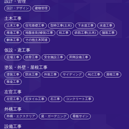
設計・管理
設計・デザイン
建物管理
土木工事
土木工事
住宅基礎工事
型枠工事(土木)
下水道工事
水道工事
推進工事
地盤改良(補強)工事
杭工事
鉄筋工事(土木)
舗装工事
解体工事
その他土木関連
仮設・鳶工事
足場工事
鉄骨工事
安全施設工事
昇降設備工事
塗装・外壁・屋根工事
塗装工事
防水工事
外装工事
サイディング
ALC工事
屋根工事
板金工事
左官工事
左官工事
石タイル工事
石工事
コンクリート工事
外構工事
外構・エクステリア
庭・ガーデニング
看板サイン
設備工事