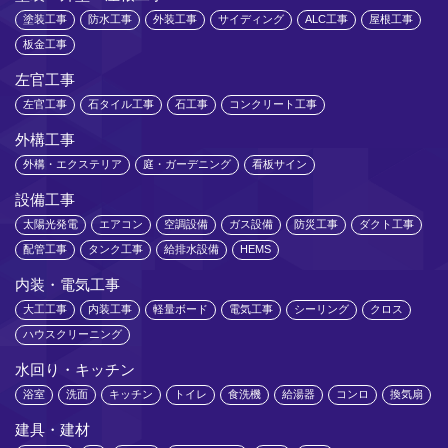
塗装工事
防水工事
外装工事
サイディング
ALC工事
屋根工事
板金工事
左官工事
左官工事
石タイル工事
石工事
コンクリート工事
外構工事
外構・エクステリア
庭・ガーデニング
看板サイン
設備工事
太陽光発電
エアコン
空調設備
ガス設備
防災工事
ダクト工事
配管工事
タンク工事
給排水設備
HEMS
内装・電気工事
大工工事
内装工事
軽量ボード
電気工事
シーリング
クロス
ハウスクリーニング
水回り・キッチン
浴室
洗面
キッチン
トイレ
食洗機
給湯器
コンロ
換気扇
建具・建材