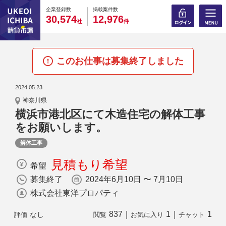
0
0
0
0
0
0
0
0
0
0
企業登録数
掲載案件数
,
,
3
0
5
7
4
1
2
9
7
6
社
件
このお仕事は募集終了しました
2024.05.23
神奈川県
横浜市港北区にて木造住宅の解体工事
をお願いします。
解体工事
見積もり希望
希望
募集終了
2024年6月10日 〜 7月10日
株式会社東洋プロパティ
837
｜
1
｜
1
なし
評価
閲覧
お気に入り
チャット