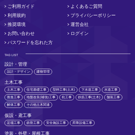
ご利用ガイド
よくあるご質問
利用規約
プライバシーポリシー
推奨環境
運営会社
お問い合わせ
ログイン
パスワードを忘れた方
TAG LIST
設計・管理
設計・デザイン
建物管理
土木工事
土木工事
住宅基礎工事
型枠工事(土木)
下水道工事
水道工事
推進工事
地盤改良(補強)工事
杭工事
鉄筋工事(土木)
舗装工事
解体工事
その他土木関連
仮設・鳶工事
足場工事
鉄骨工事
安全施設工事
昇降設備工事
塗装・外壁・屋根工事