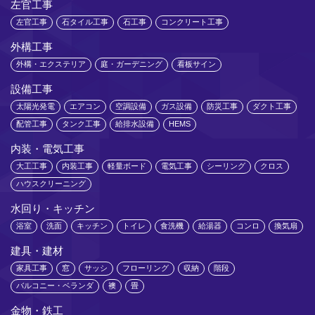
左官工事
左官工事
石タイル工事
石工事
コンクリート工事
外構工事
外構・エクステリア
庭・ガーデニング
看板サイン
設備工事
太陽光発電
エアコン
空調設備
ガス設備
防災工事
ダクト工事
配管工事
タンク工事
給排水設備
HEMS
内装・電気工事
大工工事
内装工事
軽量ボード
電気工事
シーリング
クロス
ハウスクリーニング
水回り・キッチン
浴室
洗面
キッチン
トイレ
食洗機
給湯器
コンロ
換気扇
建具・建材
家具工事
窓
サッシ
フローリング
収納
階段
バルコニー・ベランダ
襖
畳
金物・鉄工