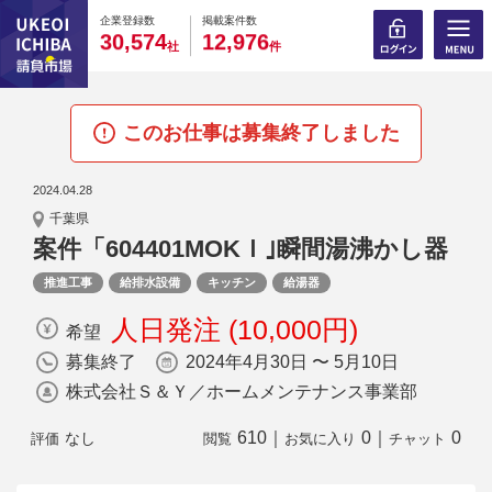
0
0
0
0
0
0
0
0
0
0
企業登録数
掲載案件数
,
,
3
0
5
7
4
1
2
9
7
6
社
件
このお仕事は募集終了しました
2024.04.28
千葉県
案件「604401MOKＩ｣瞬間湯沸かし器
推進工事
給排水設備
キッチン
給湯器
人日発注 (10,000円)
希望
募集終了
2024年4月30日 〜 5月10日
株式会社Ｓ＆Ｙ／ホームメンテナンス事業部
610
｜
0
｜
0
なし
評価
閲覧
お気に入り
チャット