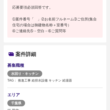
応募要項必須回答です。
➀案件番号「 」➁お名前フルネーム➂ご住所(集合
住宅の場合は御建物名称＋室番号）
➃ご連絡先➄－空白－➅ご質問等
案件詳細
募集職種
水回り・キッチン
TAG： 推進工事 給排水設備 キッチン 給湯器
エリア
千葉県