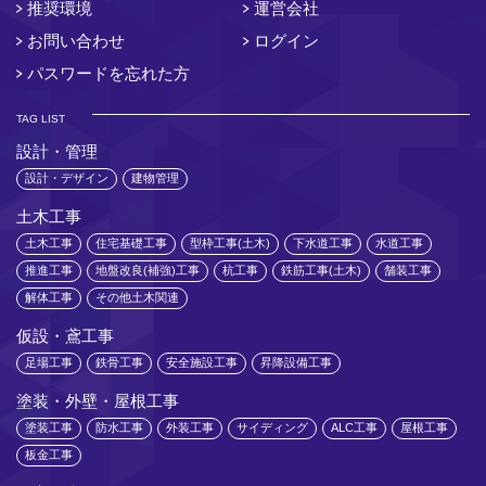
推奨環境
運営会社
お問い合わせ
ログイン
パスワードを忘れた方
TAG LIST
設計・管理
設計・デザイン
建物管理
土木工事
土木工事
住宅基礎工事
型枠工事(土木)
下水道工事
水道工事
推進工事
地盤改良(補強)工事
杭工事
鉄筋工事(土木)
舗装工事
解体工事
その他土木関連
仮設・鳶工事
足場工事
鉄骨工事
安全施設工事
昇降設備工事
塗装・外壁・屋根工事
塗装工事
防水工事
外装工事
サイディング
ALC工事
屋根工事
板金工事