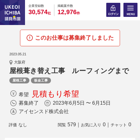
0
0
0
0
0
0
0
0
0
0
企業登録数
掲載案件数
,
,
3
0
5
7
4
1
2
9
7
6
社
件
このお仕事は募集終了しました
2023.05.21
大阪府
屋根葺き替え工事 ルーフィングまで
屋根工事
板金工事
見積もり希望
希望
募集終了
2023年6月5日 〜 6月15日
アイセンスド株式会社
579
｜
0
｜
0
なし
評価
閲覧
お気に入り
チャット