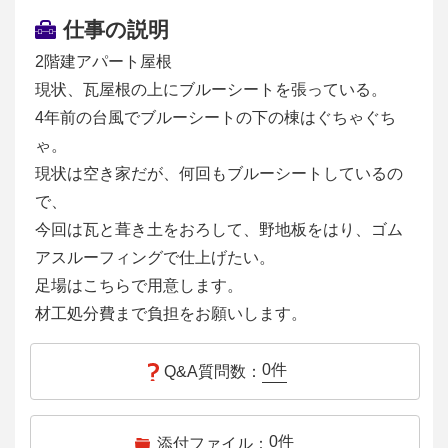
仕事の説明
2階建アパート屋根
現状、瓦屋根の上にブルーシートを張っている。
4年前の台風でブルーシートの下の棟はぐちゃぐち
ゃ。
現状は空き家だが、何回もブルーシートしているの
で、
今回は瓦と葺き土をおろして、野地板をはり、ゴム
アスルーフィングで仕上げたい。
足場はこちらで用意します。
材工処分費まで負担をお願いします。
0
件
Q&A質問数：
0
件
添付ファイル：