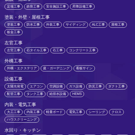
足場工事
鉄骨工事
安全施設工事
昇降設備工事
塗装・外壁・屋根工事
塗装工事
防水工事
外装工事
サイディング
ALC工事
屋根工事
板金工事
左官工事
左官工事
石タイル工事
石工事
コンクリート工事
外構工事
外構・エクステリア
庭・ガーデニング
看板サイン
設備工事
太陽光発電
エアコン
空調設備
ガス設備
防災工事
ダクト工事
配管工事
タンク工事
給排水設備
HEMS
内装・電気工事
大工工事
内装工事
軽量ボード
電気工事
シーリング
クロス
ハウスクリーニング
水回り・キッチン