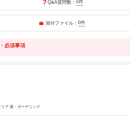
0
件
Q&A質問数：
0
件
添付ファイル：
・必須事項
テリア 庭・ガーデニング