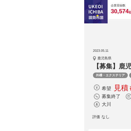
0
0
0
0
0
企業登録数
,
3
0
5
7
4
2023.05.11
鹿児島県
【募集】鹿
外構・エクステリア
見積
希望
募集終了
大川
なし
評価