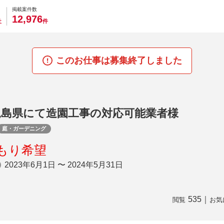
0
0
0
0
0
掲載案件数
,
1
2
9
7
6
社
件
このお仕事は募集終了しました
児島県にて造園工事の対応可能業者様
庭・ガーデニング
もり希望
2023年6月1日 〜 2024年5月31日
535
｜
閲覧
お気