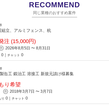
RECOMMEND
同じ業種のおすすめ案件
県
置組立、アルミフェンス、杭
注 (15,000円)
2026年8月5日 〜 8月31日
0
｜
0
チャット
都
 製缶工 鍛治工 溶接工 新規元請け様募集
もり希望
2018年3月7日 〜 3月7日
0
｜
0
入り
チャット