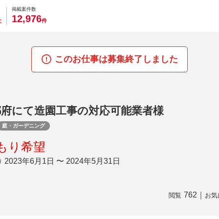
0
0
0
0
0
掲載案件数
,
1
2
9
7
6
社
件
このお仕事は募集終了しました
都府にて造園工事の対応可能業者様
庭・ガーデニング
もり希望
2023年6月1日 〜 2024年5月31日
762
｜
閲覧
お気