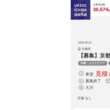
0
0
0
0
0
企業登録数
,
3
0
5
7
4
2023.05.10
京都府
【募集】京
外構・エクステリア
見積
希望
募集終了
大川
なし
評価