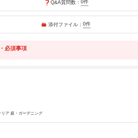
0
件
Q&A質問数：
0
件
添付ファイル：
・必須事項
テリア 庭・ガーデニング