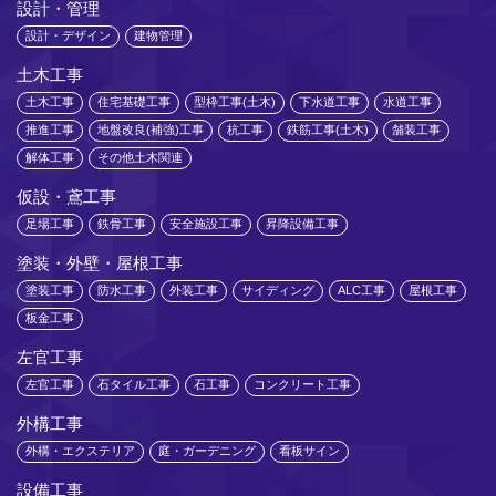
設計・管理
設計・デザイン
建物管理
土木工事
土木工事
住宅基礎工事
型枠工事(土木)
下水道工事
水道工事
推進工事
地盤改良(補強)工事
杭工事
鉄筋工事(土木)
舗装工事
解体工事
その他土木関連
仮設・鳶工事
足場工事
鉄骨工事
安全施設工事
昇降設備工事
塗装・外壁・屋根工事
塗装工事
防水工事
外装工事
サイディング
ALC工事
屋根工事
板金工事
左官工事
左官工事
石タイル工事
石工事
コンクリート工事
外構工事
外構・エクステリア
庭・ガーデニング
看板サイン
設備工事