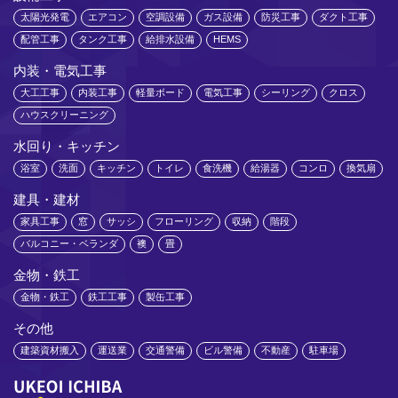
太陽光発電
エアコン
空調設備
ガス設備
防災工事
ダクト工事
配管工事
タンク工事
給排水設備
HEMS
内装・電気工事
大工工事
内装工事
軽量ボード
電気工事
シーリング
クロス
ハウスクリーニング
水回り・キッチン
浴室
洗面
キッチン
トイレ
食洗機
給湯器
コンロ
換気扇
建具・建材
家具工事
窓
サッシ
フローリング
収納
階段
バルコニー・ベランダ
襖
畳
金物・鉄工
金物・鉄工
鉄工工事
製缶工事
その他
建築資材搬入
運送業
交通警備
ビル警備
不動産
駐車場