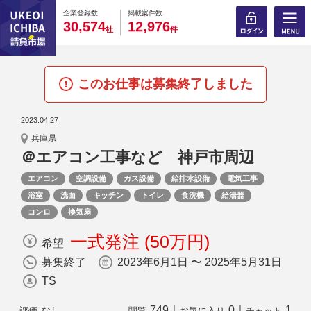
0
0
0
0
0
0
0
0
0
0
企業登録数
掲載案件数
,
,
3
0
5
7
4
1
2
9
7
6
社
件
このお仕事は募集終了しました
2023.04.27
兵庫県
＠エアコン工事など 神戸市周辺
エアコン
空調設備
ガス設備
給排水設備
電気工事
浴室
洗面
キッチン
トイレ
食洗機
給湯器
コンロ
換気扇
一式発注 (50万円)
希望
募集終了
2023年6月1日 〜 2025年5月31日
TS
749
｜
0
｜
1
なし
評価
閲覧
お気に入り
チャット