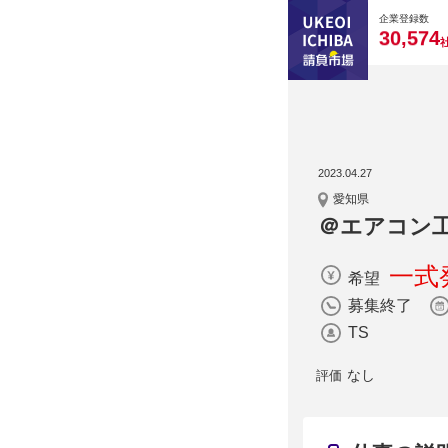
0
0
0
0
0
企業登録数
,
3
0
5
7
4
2023.04.27
愛知県
＠エアコン
一式発
希望
募集終了
TS
なし
評価