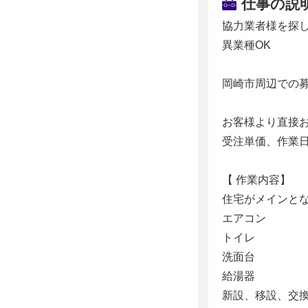
仕事の説
協力業者様を探
異業種OK
岡崎市周辺での
お客様より直接
受注単価、作業
【 作業内容】
住宅がメインと
エアコン
トイレ
洗面台
給湯器
新設、移設、交