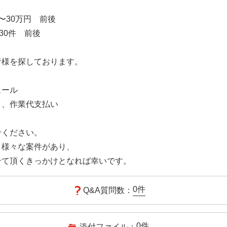
〜30万円 前後
30件 前後
者様を探しております。
ュール
き、作業代支払い
せください。
、様々な案件があり、
せて頂くきっかけとなれば幸いです。
0
件
Q&A質問数：
0
件
添付ファイル：