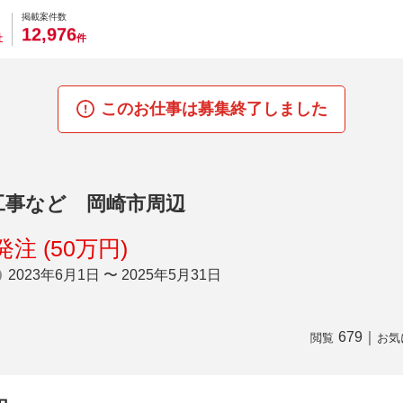
0
0
0
0
0
掲載案件数
,
1
2
9
7
6
社
件
このお仕事は募集終了しました
工事など 岡崎市周辺
注 (50万円)
2023年6月1日 〜 2025年5月31日
679
｜
閲覧
お気