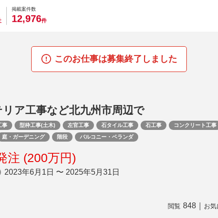
0
0
0
0
0
掲載案件数
,
1
2
9
7
6
社
件
このお仕事は募集終了しました
テリア工事など北九州市周辺で
工事
型枠工事(土木)
左官工事
石タイル工事
石工事
コンクリート工事
庭・ガーデニング
階段
バルコニー・ベランダ
注 (200万円)
2023年6月1日 〜 2025年5月31日
848
｜
閲覧
お気