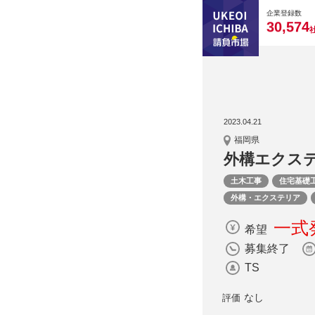
0
0
0
0
0
企業登録数
,
3
0
5
7
4
2023.04.21
福岡県
外構エクス
土木工事
住宅基礎
外構・エクステリア
一式発
希望
募集終了
TS
なし
評価