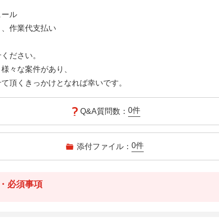
ュール
き、作業代支払い
せください。
、様々な案件があり、
せて頂くきっかけとなれば幸いです。
0
件
Q&A質問数：
0
件
添付ファイル：
・必須事項