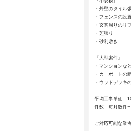
『小規模』
・外壁のタイル
・フェンスの設
・玄関周りのリ
・芝張り
・砂利敷き
『大型案件』
・マンションな
・カーポートの
・ウッドデッキ
平均工事単価 1
件数 毎月数件〜
ご対応可能な業