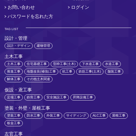
お問い合わせ
ログイン
パスワードを忘れた方
TAG LIST
設計・管理
設計・デザイン
建物管理
土木工事
土木工事
住宅基礎工事
型枠工事(土木)
下水道工事
水道工事
推進工事
地盤改良(補強)工事
杭工事
鉄筋工事(土木)
舗装工事
解体工事
その他土木関連
仮設・鳶工事
足場工事
鉄骨工事
安全施設工事
昇降設備工事
塗装・外壁・屋根工事
塗装工事
防水工事
外装工事
サイディング
ALC工事
屋根工事
板金工事
左官工事