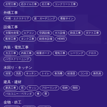
左官工事
石タイル工事
石工事
コンクリート工事
外構工事
外構・エクステリア
庭・ガーデニング
看板サイン
設備工事
太陽光発電
エアコン
空調設備
ガス設備
防災工事
ダクト工事
配管工事
タンク工事
給排水設備
HEMS
内装・電気工事
大工工事
内装工事
軽量ボード
電気工事
シーリング
クロス
ハウスクリーニング
水回り・キッチン
浴室
洗面
キッチン
トイレ
食洗機
給湯器
コンロ
換気扇
建具・建材
家具工事
窓
サッシ
フローリング
収納
階段
バルコニー・ベランダ
襖
畳
金物・鉄工